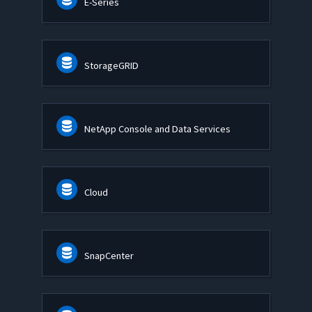
E-Series
StorageGRID
NetApp Console and Data Services
Cloud
SnapCenter