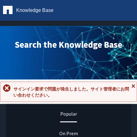
Knowledge Base
Search the Knowledge Base
サインイン要求で問題が発生しました。サイト管理者にお問
メ
い合わせください。
ッ
セ
ー
ジ
Popular
を
閉
じ
る
On Prem