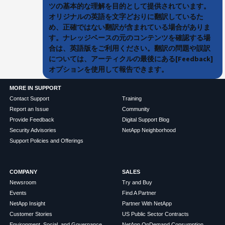
ツの基本的な理解を目的として提供されています。
オリジナルの英語を文字どおりに翻訳しているた
め、正確ではない翻訳が含まれている場合がありま
す。ナレッジベースの元のコンテンツを確認する場
合は、英語版をご利用ください。翻訳の問題や誤訳
については、アーティクルの最後にある[Feedback]
オプションを使用して報告できます。
MORE IN SUPPORT
Contact Support
Training
Report an Issue
Community
Provide Feedback
Digital Support Blog
Security Advisories
NetApp Neighborhood
Support Policies and Offerings
COMPANY
SALES
Newsroom
Try and Buy
Events
Find A Partner
NetApp Insight
Partner With NetApp
Customer Stories
US Public Sector Contracts
Environment, Social, and Governance
NetApp OnDemand Consumption