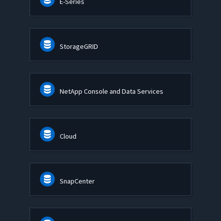
E-Series
StorageGRID
NetApp Console and Data Services
Cloud
SnapCenter