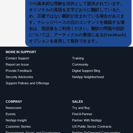
ツの基本的な理解を目的として提供されています。
オリジナルの英語を文字どおりに翻訳しているた
め、正確ではない翻訳が含まれている場合がありま
す。ナレッジベースの元のコンテンツを確認する場
合は、英語版をご利用ください。翻訳の問題や誤訳
については、アーティクルの最後にある[Feedback]
オプションを使用して報告できます。
MORE IN SUPPORT
Contact Support
Training
Report an Issue
Community
Provide Feedback
Digital Support Blog
Security Advisories
NetApp Neighborhood
Support Policies and Offerings
COMPANY
SALES
Newsroom
Try and Buy
Events
Find A Partner
NetApp Insight
Partner With NetApp
Customer Stories
US Public Sector Contracts
Environment, Social, and Governance
NetApp OnDemand Consumption