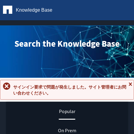
Knowledge Base
Search the Knowledge Base
サインイン要求で問題が発生しました。サイト管理者にお問
メ
い合わせください。
ッ
セ
ー
ジ
Popular
を
閉
じ
る
On Prem