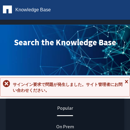
Knowledge Base
Search the Knowledge Base
サインイン要求で問題が発生しました。サイト管理者にお問
メ
い合わせください。
ッ
セ
ー
ジ
Popular
を
閉
じ
る
On Prem