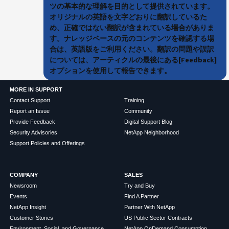
ツの基本的な理解を目的として提供されています。
オリジナルの英語を文字どおりに翻訳しているた
め、正確ではない翻訳が含まれている場合がありま
す。ナレッジベースの元のコンテンツを確認する場
合は、英語版をご利用ください。翻訳の問題や誤訳
については、アーティクルの最後にある[Feedback]
オプションを使用して報告できます。
MORE IN SUPPORT
Contact Support
Training
Report an Issue
Community
Provide Feedback
Digital Support Blog
Security Advisories
NetApp Neighborhood
Support Policies and Offerings
COMPANY
SALES
Newsroom
Try and Buy
Events
Find A Partner
NetApp Insight
Partner With NetApp
Customer Stories
US Public Sector Contracts
Environment, Social, and Governance
NetApp OnDemand Consumption