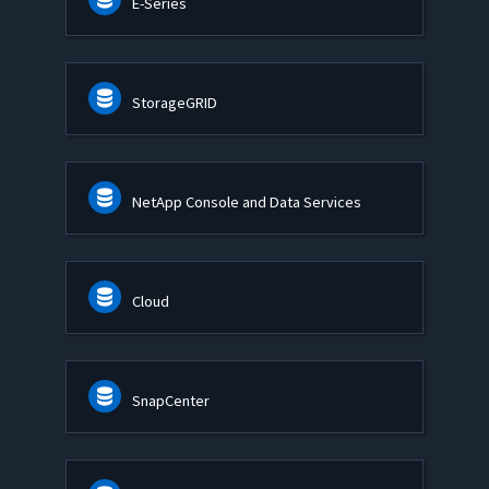
E-Series
StorageGRID
NetApp Console and Data Services
Cloud
SnapCenter