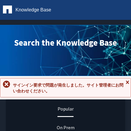
Knowledge Base
Search the Knowledge Base
サインイン要求で問題が発生しました。サイト管理者にお問
メ
い合わせください。
ッ
セ
ー
ジ
Popular
を
閉
じ
る
On Prem