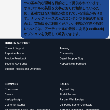
ツの基本的な理解を目的として提供されています。
オリジナルの英語を文字どおりに翻訳しているた
め、正確ではない翻訳が含まれている場合がありま
す。ナレッジベースの元のコンテンツを確認する場
合は、英語版をご利用ください。翻訳の問題や誤訳
については、アーティクルの最後にある[Feedback]
オプションを使用して報告できます。
MORE IN SUPPORT
Contact Support
Training
Report an Issue
Community
Provide Feedback
Digital Support Blog
Security Advisories
NetApp Neighborhood
Support Policies and Offerings
COMPANY
SALES
Newsroom
Try and Buy
Events
Find A Partner
NetApp Insight
Partner With NetApp
Customer Stories
US Public Sector Contracts
Environment, Social, and Governance
NetApp OnDemand Consumption