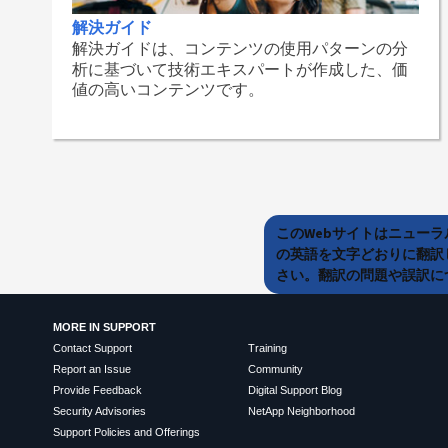
解決ガイド
解決ガイドは、コンテンツの使用パターンの分
析に基づいて技術エキスパートが作成した、価
値の高いコンテンツです。
このWebサイトはニュー
の英語を文字どおりに翻訳
さい。翻訳の問題や誤訳につ
MORE IN SUPPORT
Contact Support
Training
Report an Issue
Community
Provide Feedback
Digital Support Blog
Security Advisories
NetApp Neighborhood
Support Policies and Offerings