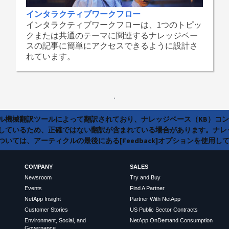
インタラクティブワークフロー
インタラクティブワークフローは、1つのトピッ
クまたは共通のテーマに関連するナレッジベー
スの記事に簡単にアクセスできるように設計さ
れています。
ラル機械翻訳ツールによって翻訳されており、ナレッジベース（KB）コ
しているため、正確ではない翻訳が含まれている場合があります。ナレ
いては、アーティクルの最後にある[Feedback]オプションを使用し
COMPANY
SALES
Newsroom
Try and Buy
Events
Find A Partner
NetApp Insight
Partner With NetApp
Customer Stories
US Public Sector Contracts
Environment, Social, and
NetApp OnDemand Consumption
Governance