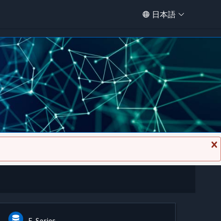
日本語
メ
ッ
セ
ー
ジ
を
閉
じ
る
E-Series