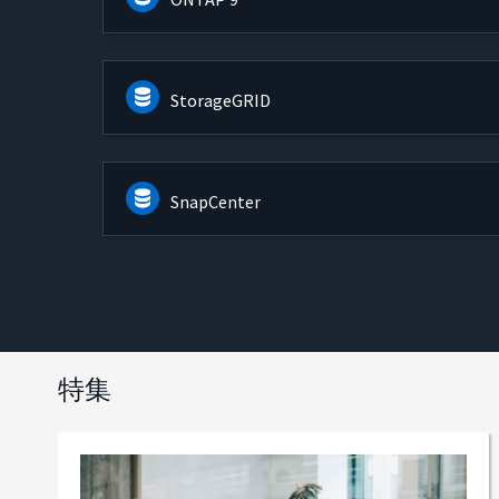
StorageGRID
SnapCenter
特集