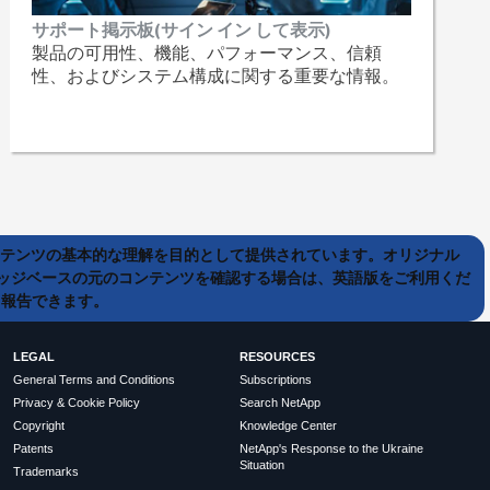
サポート掲示板(サイン イン して表示)
製品の可用性、機能、パフォーマンス、信頼
性、およびシステム構成に関する重要な情報。
ンテンツの基本的な理解を目的として提供されています。オリジナル
ッジベースの元のコンテンツを確認する場合は、英語版をご利用くだ
て報告できます。
LEGAL
RESOURCES
General Terms and Conditions
Subscriptions
Privacy & Cookie Policy
Search NetApp
Copyright
Knowledge Center
Patents
NetApp's Response to the Ukraine
Situation
Trademarks