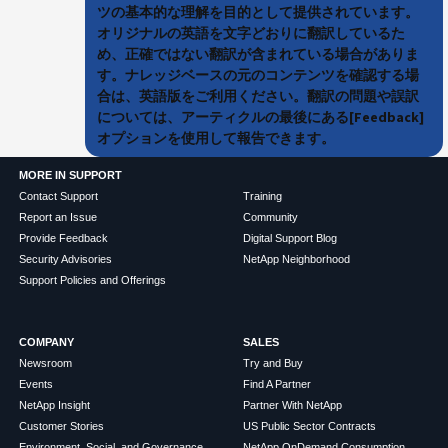
ツの基本的な理解を目的として提供されています。
オリジナルの英語を文字どおりに翻訳しているた
め、正確ではない翻訳が含まれている場合がありま
す。ナレッジベースの元のコンテンツを確認する場
合は、英語版をご利用ください。翻訳の問題や誤訳
については、アーティクルの最後にある[Feedback]
オプションを使用して報告できます。
MORE IN SUPPORT
Contact Support
Training
Report an Issue
Community
Provide Feedback
Digital Support Blog
Security Advisories
NetApp Neighborhood
Support Policies and Offerings
COMPANY
SALES
Newsroom
Try and Buy
Events
Find A Partner
NetApp Insight
Partner With NetApp
Customer Stories
US Public Sector Contracts
Environment, Social, and Governance
NetApp OnDemand Consumption