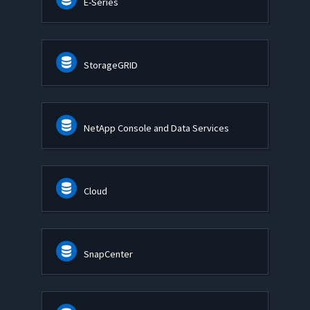
E-Series
StorageGRID
NetApp Console and Data Services
Cloud
SnapCenter