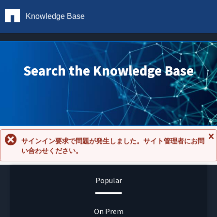
Knowledge Base
Search the Knowledge Base
サインイン要求で問題が発生しました。サイト管理者にお問
メ
い合わせください。
ッ
セ
ー
ジ
Popular
を
閉
じ
る
On Prem