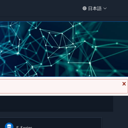
日本語
メ
ッ
セ
ー
ジ
を
閉
じ
る
E-Series