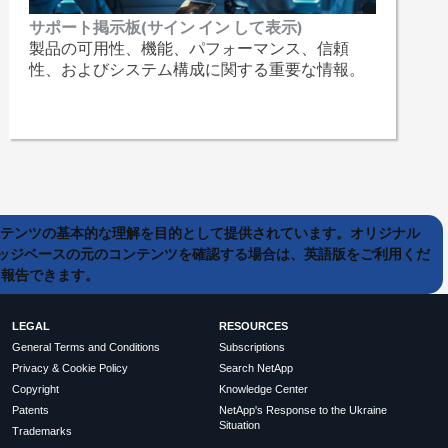
サポート掲示板(サイン イン して表示)
製品の可用性、機能、パフォーマンス、信頼
性、およびシステム構成に関する重要な情報。
ンテンツの基本的な理解を目的として提供されています。オリジナル
ッジベースの元のコンテンツを確認する場合は、英語版をご利用くだ
て報告できます。
LEGAL
RESOURCES
General Terms and Conditions
Subscriptions
Privacy & Cookie Policy
Search NetApp
Copyright
Knowledge Center
Patents
NetApp's Response to the Ukraine
Situation
Trademarks