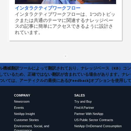
インタラクティブワークフロー
インタラクティブワークフローは、1つのトピッ
クまたは共通のテーマに関連するナレッジベー
スの記事に簡単にアクセスできるように設計さ
れています。
ラル機械翻訳ツールによって翻訳されており、ナレッジベース（KB）コ
しているため、正確ではない翻訳が含まれている場合があります。ナレ
いては、アーティクルの最後にある[Feedback]オプションを使用し
COMPANY
SALES
Newsroom
Try and Buy
Events
Find A Partner
NetApp Insight
Partner With NetApp
Customer Stories
US Public Sector Contracts
Environment, Social, and
NetApp OnDemand Consumption
Governance