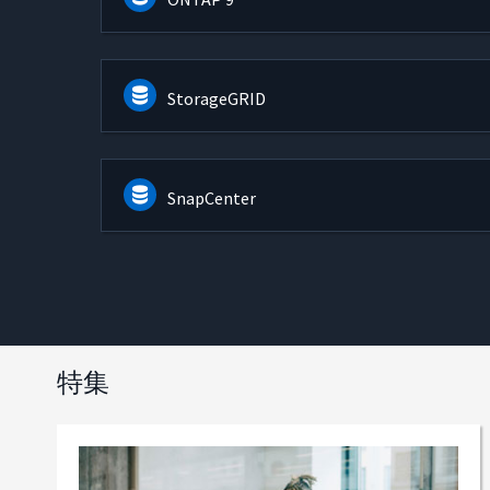
StorageGRID
SnapCenter
特集