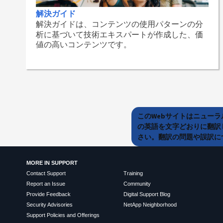
解決ガイド
解決ガイドは、コンテンツの使用パターンの分
析に基づいて技術エキスパートが作成した、価
値の高いコンテンツです。
このWebサイトはニュー
の英語を文字どおりに翻訳
さい。翻訳の問題や誤訳につ
MORE IN SUPPORT
Contact Support
Training
Report an Issue
Community
Provide Feedback
Digital Support Blog
Security Advisories
NetApp Neighborhood
Support Policies and Offerings