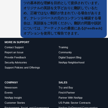
ツの基本的な理解を目的として提供されています。
オリジナルの英語を文字どおりに翻訳しているた
め、正確ではない翻訳が含まれている場合がありま
す。ナレッジベースの元のコンテンツを確認する場
合は、英語版をご利用ください。翻訳の問題や誤訳
については、アーティクルの最後にある[Feedback]
オプションを使用して報告できます。
MORE IN SUPPORT
Contact Support
Training
Report an Issue
Community
Provide Feedback
Digital Support Blog
Security Advisories
NetApp Neighborhood
Support Policies and Offerings
COMPANY
SALES
Newsroom
Try and Buy
Events
Find A Partner
NetApp Insight
Partner With NetApp
Customer Stories
US Public Sector Contracts
Environment, Social, and Governance
NetApp OnDemand Consumption