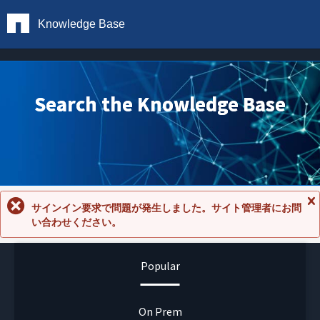
Knowledge Base
Search the Knowledge Base
サインイン要求で問題が発生しました。サイト管理者にお問
メ
い合わせください。
ッ
セ
ー
ジ
Popular
を
閉
じ
る
On Prem