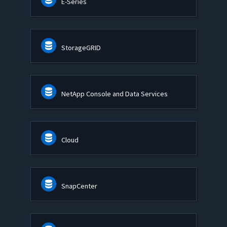
E-Series
StorageGRID
NetApp Console and Data Services
Cloud
SnapCenter