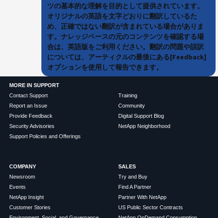
ツの基本的な理解を目的として提供されています。
オリジナルの英語を文字どおりに翻訳しているた
め、正確ではない翻訳が含まれている場合がありま
す。ナレッジベースの元のコンテンツを確認する場
合は、英語版をご利用ください。翻訳の問題や誤訳
については、アーティクルの最後にある[Feedback]
オプションを使用して報告できます。
MORE IN SUPPORT
Contact Support
Training
Report an Issue
Community
Provide Feedback
Digital Support Blog
Security Advisories
NetApp Neighborhood
Support Policies and Offerings
COMPANY
SALES
Newsroom
Try and Buy
Events
Find A Partner
NetApp Insight
Partner With NetApp
Customer Stories
US Public Sector Contracts
Environment, Social, and Governance
NetApp OnDemand Consumption