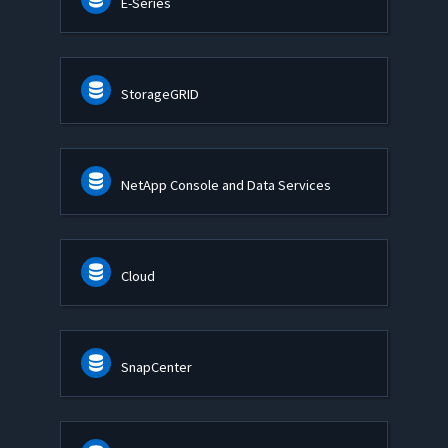
E-Series
StorageGRID
NetApp Console and Data Services
Cloud
SnapCenter