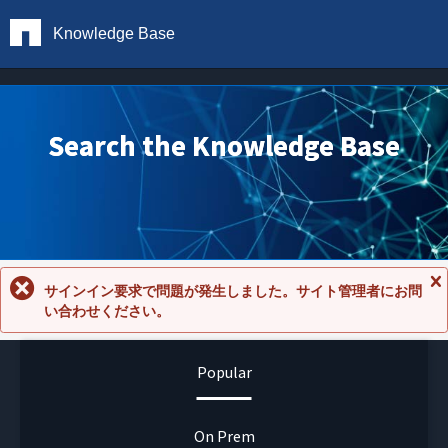
Knowledge Base
Search the Knowledge Base
サインイン要求で問題が発生しました。サイト管理者にお問
メ
い合わせください。
ッ
セ
ー
ジ
Popular
を
閉
じ
る
On Prem