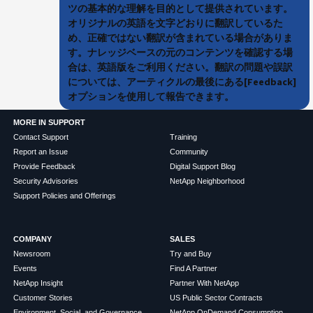
ツの基本的な理解を目的として提供されています。
オリジナルの英語を文字どおりに翻訳しているた
め、正確ではない翻訳が含まれている場合がありま
す。ナレッジベースの元のコンテンツを確認する場
合は、英語版をご利用ください。翻訳の問題や誤訳
については、アーティクルの最後にある[Feedback]
オプションを使用して報告できます。
MORE IN SUPPORT
Contact Support
Training
Report an Issue
Community
Provide Feedback
Digital Support Blog
Security Advisories
NetApp Neighborhood
Support Policies and Offerings
COMPANY
SALES
Newsroom
Try and Buy
Events
Find A Partner
NetApp Insight
Partner With NetApp
Customer Stories
US Public Sector Contracts
Environment, Social, and Governance
NetApp OnDemand Consumption