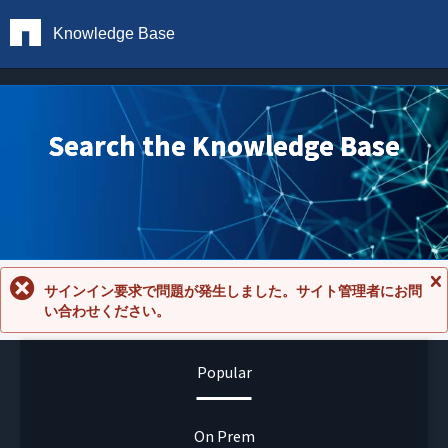
Knowledge Base
Search the Knowledge Base
サインイン要求で問題が発生しました。サイト管理者にお問
メ
い合わせください。
ッ
セ
ー
ジ
Popular
を
閉
じ
る
On Prem