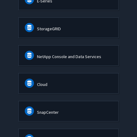
E-Series
StorageGRID
NetApp Console and Data Services
Cloud
SnapCenter