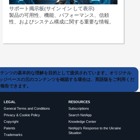
サポート掲示板(サイン イン して表示)
製品の可用性、機能、パフォーマンス、信頼
性、およびシステム構成に関する重要な情報。
ンテンツの基本的な理解を目的として提供されています。オリジナル
ッジベースの元のコンテンツを確認する場合は、英語版をご利用くだ
て報告できます。
LEGAL
RESOURCES
General Terms and Conditions
Subscriptions
Privacy & Cookie Policy
Search NetApp
Copyright
Knowledge Center
Patents
NetApp's Response to the Ukraine
Situation
Trademarks