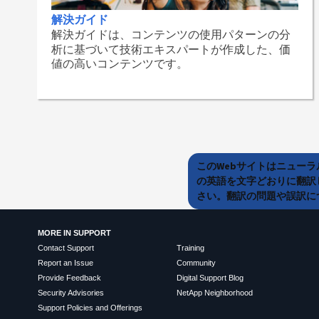
解決ガイド
解決ガイドは、コンテンツの使用パターンの分
析に基づいて技術エキスパートが作成した、価
値の高いコンテンツです。
このWebサイトはニュー
の英語を文字どおりに翻訳
さい。翻訳の問題や誤訳につ
MORE IN SUPPORT
Contact Support
Training
Report an Issue
Community
Provide Feedback
Digital Support Blog
Security Advisories
NetApp Neighborhood
Support Policies and Offerings