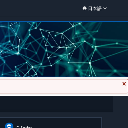
日本語
メ
ッ
セ
ー
ジ
を
閉
じ
る
E-Series