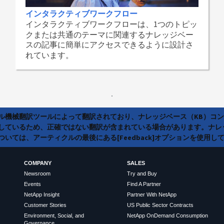
インタラクティブワークフロー
インタラクティブワークフローは、1つのトピッ
クまたは共通のテーマに関連するナレッジベー
スの記事に簡単にアクセスできるように設計さ
れています。
ラル機械翻訳ツールによって翻訳されており、ナレッジベース（KB）コ
しているため、正確ではない翻訳が含まれている場合があります。ナレ
いては、アーティクルの最後にある[Feedback]オプションを使用し
COMPANY
SALES
Newsroom
Try and Buy
Events
Find A Partner
NetApp Insight
Partner With NetApp
Customer Stories
US Public Sector Contracts
Environment, Social, and
NetApp OnDemand Consumption
Governance