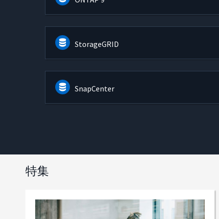
StorageGRID
SnapCenter
特集