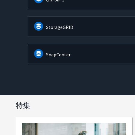
StorageGRID
SnapCenter
特集