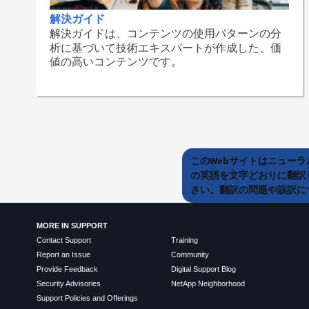
解決ガイド
解決ガイドは、コンテンツの使用パターンの分
析に基づいて技術エキスパートが作成した、価
値の高いコンテンツです。
このWebサイトはニュー
の英語を文字どおりに翻訳
さい。翻訳の問題や誤訳につ
MORE IN SUPPORT
Contact Support
Training
Report an Issue
Community
Provide Feedback
Digital Support Blog
Security Advisories
NetApp Neighborhood
Support Policies and Offerings