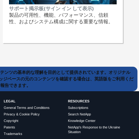
サポート掲示板(サイン イン して表示)
製品の可用性、機能、パフォーマンス、信頼
性、およびシステム構成に関する重要な情報。
ンテンツの基本的な理解を目的として提供されています。オリジナル
ッジベースの元のコンテンツを確認する場合は、英語版をご利用くだ
て報告できます。
LEGAL
RESOURCES
General Terms and Conditions
Subscriptions
Privacy & Cookie Policy
Search NetApp
Copyright
Knowledge Center
Patents
NetApp's Response to the Ukraine
Situation
Trademarks