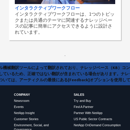
インタラクティブワークフロー
インタラクティブワークフローは、1つのトピッ
クまたは共通のテーマに関連するナレッジベー
スの記事に簡単にアクセスできるように設計さ
れています。
ラル機械翻訳ツールによって翻訳されており、ナレッジベース（KB）コ
しているため、正確ではない翻訳が含まれている場合があります。ナレ
いては、アーティクルの最後にある[Feedback]オプションを使用し
COMPANY
SALES
Newsroom
Try and Buy
Events
Find A Partner
NetApp Insight
Partner With NetApp
Customer Stories
US Public Sector Contracts
Environment, Social, and
NetApp OnDemand Consumption
Governance