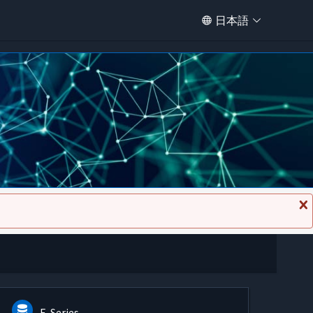
日本語
メ
ッ
セ
ー
ジ
を
閉
じ
る
E-Series