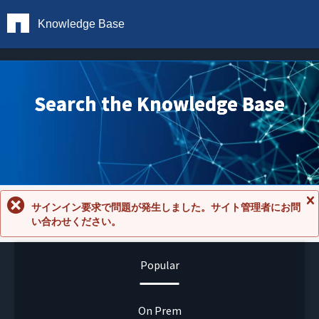
Knowledge Base
Search the Knowledge Base
サインイン要求で問題が発生しました。サイト管理者にお問
メ
い合わせください。
ッ
セ
ー
ジ
Popular
を
閉
じ
る
On Prem