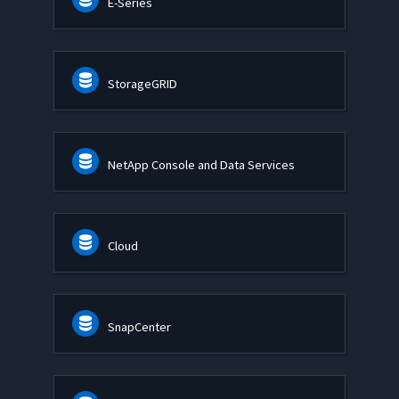
E-Series
StorageGRID
NetApp Console and Data Services
Cloud
SnapCenter