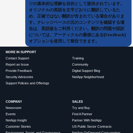
ツの基本的な理解を目的として提供されています。
オリジナルの英語を文字どおりに翻訳しているた
め、正確ではない翻訳が含まれている場合がありま
す。ナレッジベースの元のコンテンツを確認する場
合は、英語版をご利用ください。翻訳の問題や誤訳
については、アーティクルの最後にある[Feedback]
オプションを使用して報告できます。
MORE IN SUPPORT
Contact Support
Training
Report an Issue
Community
Provide Feedback
Digital Support Blog
Security Advisories
NetApp Neighborhood
Support Policies and Offerings
COMPANY
SALES
Newsroom
Try and Buy
Events
Find A Partner
NetApp Insight
Partner With NetApp
Customer Stories
US Public Sector Contracts
Environment, Social, and Governance
NetApp OnDemand Consumption