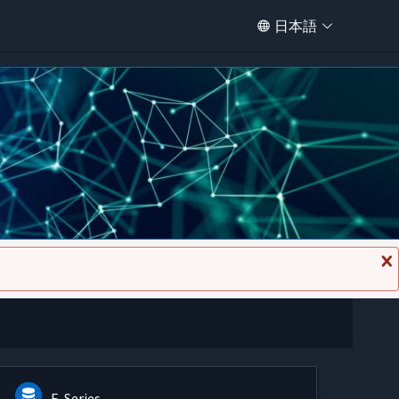
日本語
メ
ッ
セ
ー
ジ
を
閉
じ
る
E-Series