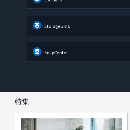
StorageGRID
SnapCenter
特集