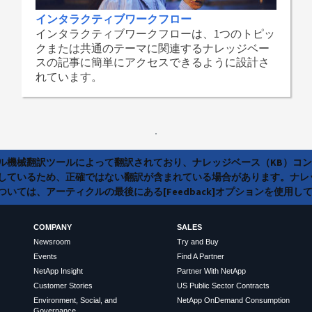
インタラクティブワークフロー
インタラクティブワークフローは、1つのトピッ
クまたは共通のテーマに関連するナレッジベー
スの記事に簡単にアクセスできるように設計さ
れています。
ラル機械翻訳ツールによって翻訳されており、ナレッジベース（KB）コ
しているため、正確ではない翻訳が含まれている場合があります。ナレ
いては、アーティクルの最後にある[Feedback]オプションを使用し
COMPANY
SALES
Newsroom
Try and Buy
Events
Find A Partner
NetApp Insight
Partner With NetApp
Customer Stories
US Public Sector Contracts
Environment, Social, and
NetApp OnDemand Consumption
Governance