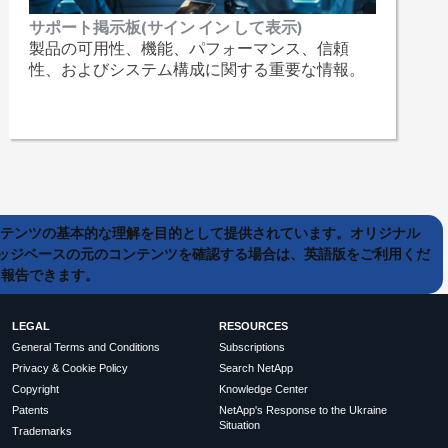
サポート掲示板(サイン イン して表示)
製品の可用性、機能、パフォーマンス、信頼
性、およびシステム構成に関する重要な情報。
ンテンツの基本的な理解を目的として提供されています。オリジナル
ッジベースの元のコンテンツを確認する場合は、英語版をご利用くだ
て報告できます。
LEGAL
RESOURCES
General Terms and Conditions
Subscriptions
Privacy & Cookie Policy
Search NetApp
Copyright
Knowledge Center
Patents
NetApp's Response to the Ukraine
Situation
Trademarks