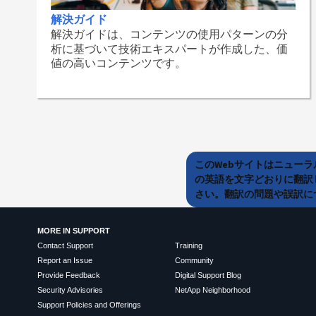
解決ガイド
解決ガイドは、コンテンツの使用パターンの分
析に基づいて技術エキスパートが作成した、価
値の高いコンテンツです。
このWebサイトはニュー
の英語を文字どおりに翻訳
さい。翻訳の問題や誤訳につ
MORE IN SUPPORT
Contact Support
Training
Report an Issue
Community
Provide Feedback
Digital Support Blog
Security Advisories
NetApp Neighborhood
Support Policies and Offerings