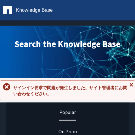
Knowledge Base
Search the Knowledge Base
サインイン要求で問題が発生しました。サイト管理者にお問
メ
い合わせください。
ッ
セ
ー
ジ
Popular
を
閉
じ
る
On Prem