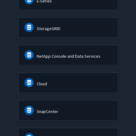
E-Series
StorageGRID
NetApp Console and Data Services
Cloud
SnapCenter