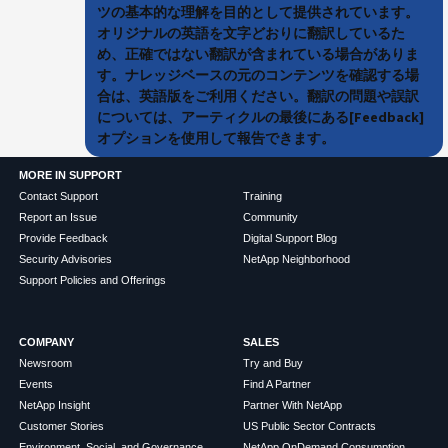
ツの基本的な理解を目的として提供されています。
オリジナルの英語を文字どおりに翻訳しているた
め、正確ではない翻訳が含まれている場合がありま
す。ナレッジベースの元のコンテンツを確認する場
合は、英語版をご利用ください。翻訳の問題や誤訳
については、アーティクルの最後にある[Feedback]
オプションを使用して報告できます。
MORE IN SUPPORT
Contact Support
Training
Report an Issue
Community
Provide Feedback
Digital Support Blog
Security Advisories
NetApp Neighborhood
Support Policies and Offerings
COMPANY
SALES
Newsroom
Try and Buy
Events
Find A Partner
NetApp Insight
Partner With NetApp
Customer Stories
US Public Sector Contracts
Environment, Social, and Governance
NetApp OnDemand Consumption