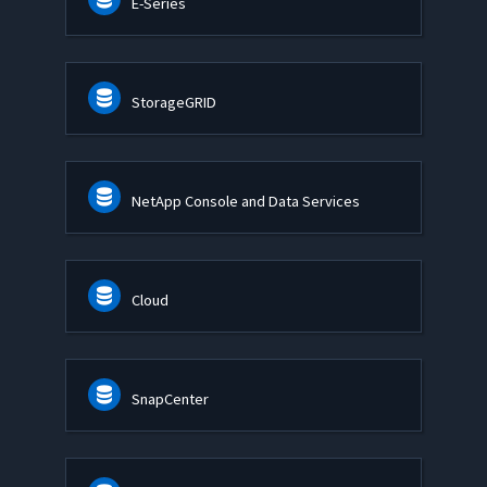
E-Series
StorageGRID
NetApp Console and Data Services
Cloud
SnapCenter