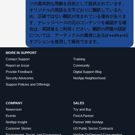
ツの基本的な理解を目的として提供されています。
オリジナルの英語を文字どおりに翻訳しているた
め、正確ではない翻訳が含まれている場合がありま
す。ナレッジベースの元のコンテンツを確認する場
合は、英語版をご利用ください。翻訳の問題や誤訳
については、アーティクルの最後にある[Feedback]
オプションを使用して報告できます。
MORE IN SUPPORT
Contact Support
Training
Report an Issue
Community
Provide Feedback
Digital Support Blog
Security Advisories
NetApp Neighborhood
Support Policies and Offerings
COMPANY
SALES
Newsroom
Try and Buy
Events
Find A Partner
NetApp Insight
Partner With NetApp
Customer Stories
US Public Sector Contracts
Environment, Social, and Governance
NetApp OnDemand Consumption