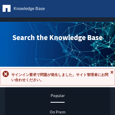
Knowledge Base
Search the Knowledge Base
サインイン要求で問題が発生しました。サイト管理者にお問
メ
い合わせください。
ッ
セ
ー
ジ
Popular
を
閉
じ
る
On Prem