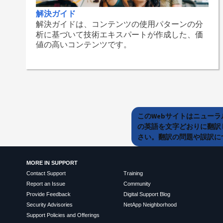
解決ガイド
解決ガイドは、コンテンツの使用パターンの分
析に基づいて技術エキスパートが作成した、価
値の高いコンテンツです。
このWebサイトはニュー
の英語を文字どおりに翻訳
さい。翻訳の問題や誤訳につ
MORE IN SUPPORT
Contact Support
Training
Report an Issue
Community
Provide Feedback
Digital Support Blog
Security Advisories
NetApp Neighborhood
Support Policies and Offerings