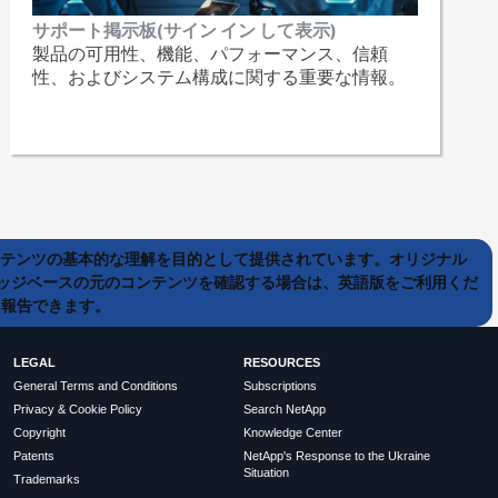
サポート掲示板(サイン イン して表示)
製品の可用性、機能、パフォーマンス、信頼
性、およびシステム構成に関する重要な情報。
ンテンツの基本的な理解を目的として提供されています。オリジナル
ッジベースの元のコンテンツを確認する場合は、英語版をご利用くだ
て報告できます。
LEGAL
RESOURCES
General Terms and Conditions
Subscriptions
Privacy & Cookie Policy
Search NetApp
Copyright
Knowledge Center
Patents
NetApp's Response to the Ukraine
Situation
Trademarks