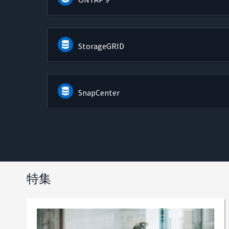
StorageGRID
SnapCenter
特集