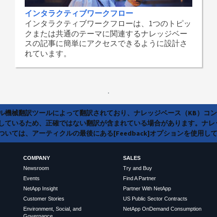
インタラクティブワークフロー
インタラクティブワークフローは、1つのトピッ
クまたは共通のテーマに関連するナレッジベー
スの記事に簡単にアクセスできるように設計さ
れています。
ラル機械翻訳ツールによって翻訳されており、ナレッジベース（KB）コ
しているため、正確ではない翻訳が含まれている場合があります。ナレ
いては、アーティクルの最後にある[Feedback]オプションを使用し
COMPANY
SALES
Newsroom
Try and Buy
Events
Find A Partner
NetApp Insight
Partner With NetApp
Customer Stories
US Public Sector Contracts
Environment, Social, and
NetApp OnDemand Consumption
Governance