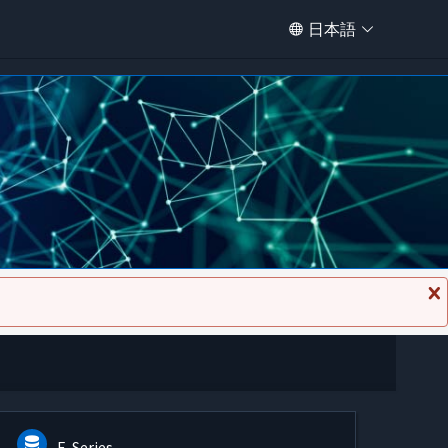
日本語
メ
ッ
セ
ー
ジ
を
閉
じ
る
E-Series