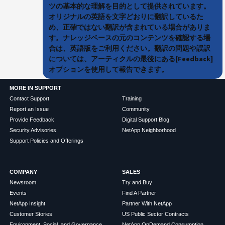
ツの基本的な理解を目的として提供されています。
オリジナルの英語を文字どおりに翻訳しているた
め、正確ではない翻訳が含まれている場合がありま
す。ナレッジベースの元のコンテンツを確認する場
合は、英語版をご利用ください。翻訳の問題や誤訳
については、アーティクルの最後にある[Feedback]
オプションを使用して報告できます。
MORE IN SUPPORT
Contact Support
Training
Report an Issue
Community
Provide Feedback
Digital Support Blog
Security Advisories
NetApp Neighborhood
Support Policies and Offerings
COMPANY
SALES
Newsroom
Try and Buy
Events
Find A Partner
NetApp Insight
Partner With NetApp
Customer Stories
US Public Sector Contracts
Environment, Social, and Governance
NetApp OnDemand Consumption