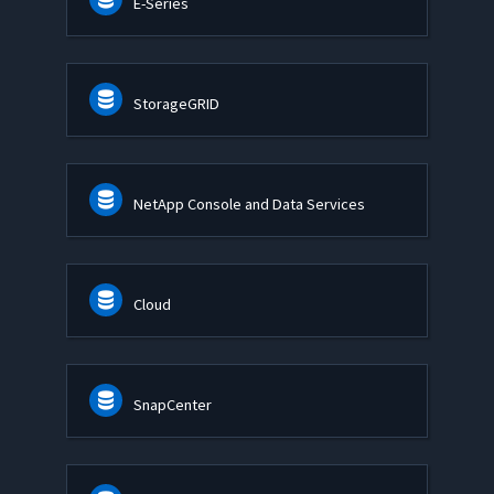
E-Series
StorageGRID
NetApp Console and Data Services
Cloud
SnapCenter