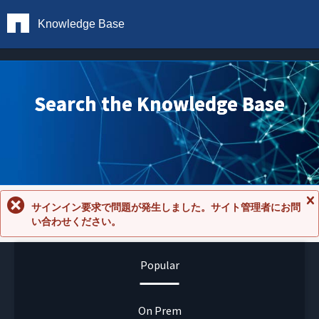
Knowledge Base
Search the Knowledge Base
サインイン要求で問題が発生しました。サイト管理者にお問
メ
い合わせください。
ッ
セ
ー
ジ
Popular
を
閉
じ
る
On Prem