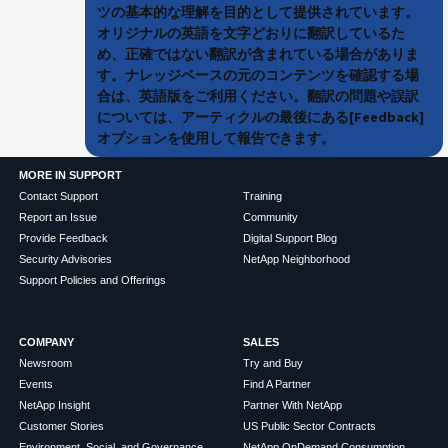
ツの基本的な理解を目的として提供されています。
オリジナルの英語を文字どおりに翻訳しているた
め、正確ではない翻訳が含まれている場合がありま
す。ナレッジベースの元のコンテンツを確認する場
合は、英語版をご利用ください。翻訳の問題や誤訳
については、アーティクルの最後にある[Feedback]
オプションを使用して報告できます。
MORE IN SUPPORT
Contact Support
Training
Report an Issue
Community
Provide Feedback
Digital Support Blog
Security Advisories
NetApp Neighborhood
Support Policies and Offerings
COMPANY
SALES
Newsroom
Try and Buy
Events
Find A Partner
NetApp Insight
Partner With NetApp
Customer Stories
US Public Sector Contracts
Environment, Social, and Governance
NetApp OnDemand Consumption