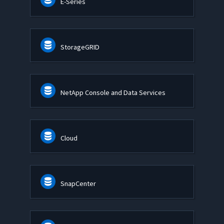
E-Series
StorageGRID
NetApp Console and Data Services
Cloud
SnapCenter