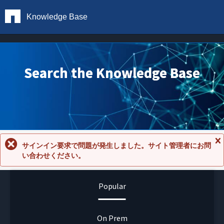
Knowledge Base
Search the Knowledge Base
サインイン要求で問題が発生しました。サイト管理者にお問
メ
い合わせください。
ッ
セ
ー
ジ
Popular
を
閉
じ
る
On Prem