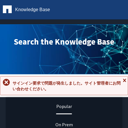
Knowledge Base
Search the Knowledge Base
サインイン要求で問題が発生しました。サイト管理者にお問
メ
い合わせください。
ッ
セ
ー
ジ
Popular
を
閉
じ
る
On Prem