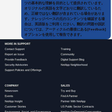
ツの基本的な理解を目的として提供されています。
オリジナルの英語を文字どおりに翻訳しているた
め、正確ではない翻訳が含まれている場合がありま
す。ナレッジベースの元のコンテンツを確認する場
合は、英語版をご利用ください。翻訳の問題や誤訳
については、アーティクルの最後にある[Feedback]
オプションを使用して報告できます。
MORE IN SUPPORT
Contact Support
Training
Report an Issue
Community
Provide Feedback
Digital Support Blog
Security Advisories
NetApp Neighborhood
Support Policies and Offerings
COMPANY
SALES
Newsroom
Try and Buy
Events
Find A Partner
NetApp Insight
Partner With NetApp
Customer Stories
US Public Sector Contracts
Environment, Social, and Governance
NetApp OnDemand Consumption