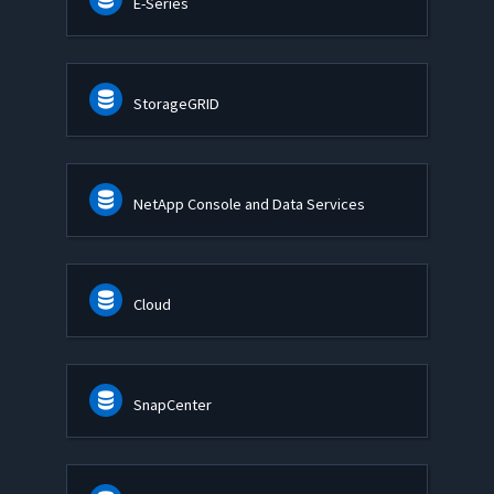
E-Series
StorageGRID
NetApp Console and Data Services
Cloud
SnapCenter