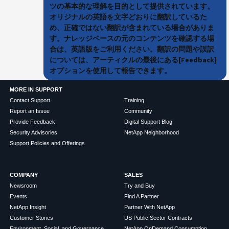
ツの基本的な理解を目的として提供されています。
オリジナルの英語を文字どおりに翻訳しているた
め、正確ではない翻訳が含まれている場合がありま
す。ナレッジベースの元のコンテンツを確認する場
合は、英語版をご利用ください。翻訳の問題や誤訳
については、アーティクルの最後にある[Feedback]
オプションを使用して報告できます。
MORE IN SUPPORT
Contact Support
Training
Report an Issue
Community
Provide Feedback
Digital Support Blog
Security Advisories
NetApp Neighborhood
Support Policies and Offerings
COMPANY
SALES
Newsroom
Try and Buy
Events
Find A Partner
NetApp Insight
Partner With NetApp
Customer Stories
US Public Sector Contracts
Environment, Social, and Governance
NetApp OnDemand Consumption