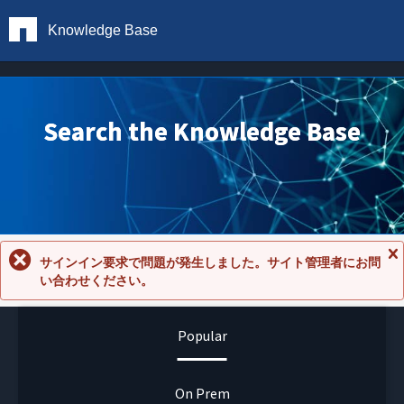
Knowledge Base
Search the Knowledge Base
サインイン要求で問題が発生しました。サイト管理者にお問
メ
い合わせください。
ッ
セ
ー
ジ
Popular
を
閉
じ
る
On Prem