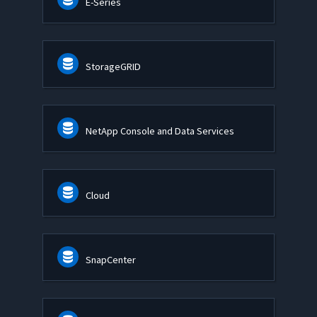
E-Series
StorageGRID
NetApp Console and Data Services
Cloud
SnapCenter