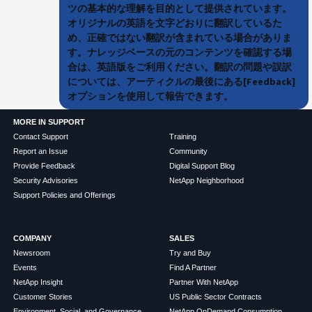
ツの基本的な理解を目的として提供されています。
オリジナルの英語を文字どおりに翻訳しているた
め、正確ではない翻訳が含まれている場合がありま
す。ナレッジベースの元のコンテンツを確認する場
合は、英語版をご利用ください。翻訳の問題や誤訳
については、アーティクルの最後にある[Feedback]
オプションを使用して報告できます。
MORE IN SUPPORT
Contact Support
Training
Report an Issue
Community
Provide Feedback
Digital Support Blog
Security Advisories
NetApp Neighborhood
Support Policies and Offerings
COMPANY
SALES
Newsroom
Try and Buy
Events
Find A Partner
NetApp Insight
Partner With NetApp
Customer Stories
US Public Sector Contracts
Environment, Social, and Governance
NetApp OnDemand Consumption