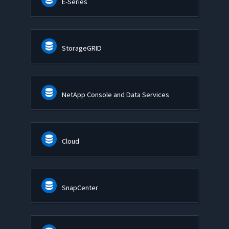
E-Series
StorageGRID
NetApp Console and Data Services
Cloud
SnapCenter