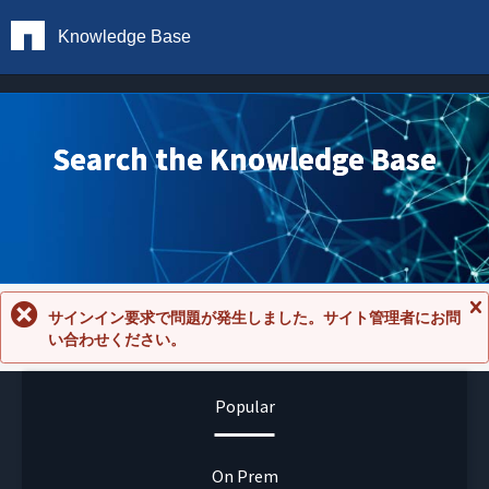
Knowledge Base
Search the Knowledge Base
サインイン要求で問題が発生しました。サイト管理者にお問
メ
い合わせください。
ッ
セ
ー
ジ
Popular
を
閉
じ
る
On Prem