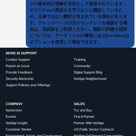
ツの基本的な理解を目的として提供されています。
オリジナルの英語を文字どおりに翻訳しているた
め、正確ではない翻訳が含まれている場合がありま
す。ナレッジベースの元のコンテンツを確認する場
合は、英語版をご利用ください。翻訳の問題や誤訳
については、アーティクルの最後にある[Feedback]
オプションを使用して報告できます。
MORE IN SUPPORT
Contact Support
Training
Report an Issue
Community
Provide Feedback
Digital Support Blog
Security Advisories
NetApp Neighborhood
Support Policies and Offerings
COMPANY
SALES
Newsroom
Try and Buy
Events
Find A Partner
NetApp Insight
Partner With NetApp
Customer Stories
US Public Sector Contracts
Environment, Social, and Governance
NetApp OnDemand Consumption