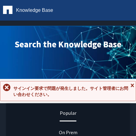
Knowledge Base
Search the Knowledge Base
サインイン要求で問題が発生しました。サイト管理者にお問
メ
い合わせください。
ッ
セ
ー
ジ
Popular
を
閉
じ
る
On Prem