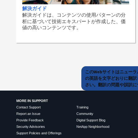
解決ガイド
解決ガイドは、コンテンツの使用パターンの分
析に基づいて技術エキスパートが作成した、価
値の高いコンテンツです。
このWebサイトはニュー
の英語を文字どおりに翻訳
さい。翻訳の問題や誤訳につ
MORE IN SUPPORT
Contact Support
Training
Report an Issue
Community
Provide Feedback
Digital Support Blog
Security Advisories
NetApp Neighborhood
Support Policies and Offerings