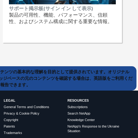
サポート掲示板(サイン イン して表示)
製品の可用性、機能、パフォーマンス、信頼
性、およびシステム構成に関する重要な情報。
ンテンツの基本的な理解を目的として提供されています。オリジナル
ッジベースの元のコンテンツを確認する場合は、英語版をご利用くだ
て報告できます。
LEGAL
RESOURCES
General Terms and Conditions
Subscriptions
Privacy & Cookie Policy
Search NetApp
Copyright
Knowledge Center
Patents
NetApp's Response to the Ukraine
Situation
Trademarks