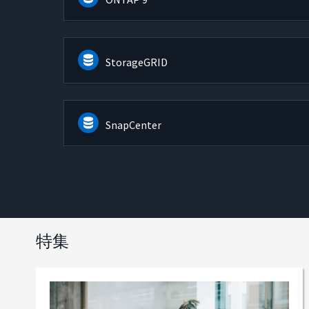
StorageGRID
SnapCenter
特集