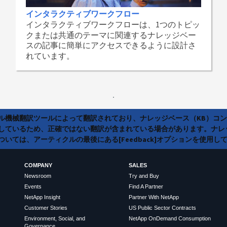
インタラクティブワークフロー
インタラクティブワークフローは、1つのトピッ
クまたは共通のテーマに関連するナレッジベー
スの記事に簡単にアクセスできるように設計さ
れています。
ラル機械翻訳ツールによって翻訳されており、ナレッジベース（KB）コ
しているため、正確ではない翻訳が含まれている場合があります。ナレ
いては、アーティクルの最後にある[Feedback]オプションを使用し
COMPANY
SALES
Newsroom
Try and Buy
Events
Find A Partner
NetApp Insight
Partner With NetApp
Customer Stories
US Public Sector Contracts
Environment, Social, and
NetApp OnDemand Consumption
Governance