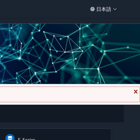
日本語
メ
ッ
セ
ー
ジ
を
閉
じ
る
E-Series