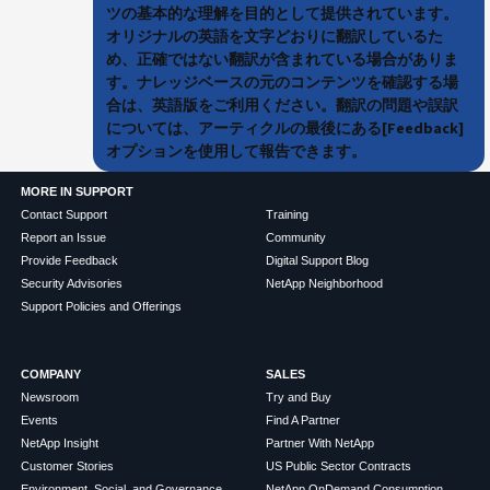
ツの基本的な理解を目的として提供されています。
オリジナルの英語を文字どおりに翻訳しているた
め、正確ではない翻訳が含まれている場合がありま
す。ナレッジベースの元のコンテンツを確認する場
合は、英語版をご利用ください。翻訳の問題や誤訳
については、アーティクルの最後にある[Feedback]
オプションを使用して報告できます。
MORE IN SUPPORT
Contact Support
Training
Report an Issue
Community
Provide Feedback
Digital Support Blog
Security Advisories
NetApp Neighborhood
Support Policies and Offerings
COMPANY
SALES
Newsroom
Try and Buy
Events
Find A Partner
NetApp Insight
Partner With NetApp
Customer Stories
US Public Sector Contracts
Environment, Social, and Governance
NetApp OnDemand Consumption