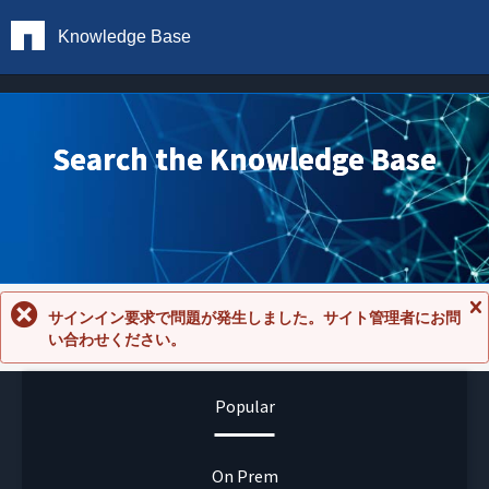
Knowledge Base
Search the Knowledge Base
サインイン要求で問題が発生しました。サイト管理者にお問
メ
い合わせください。
ッ
セ
ー
ジ
Popular
を
閉
じ
る
On Prem