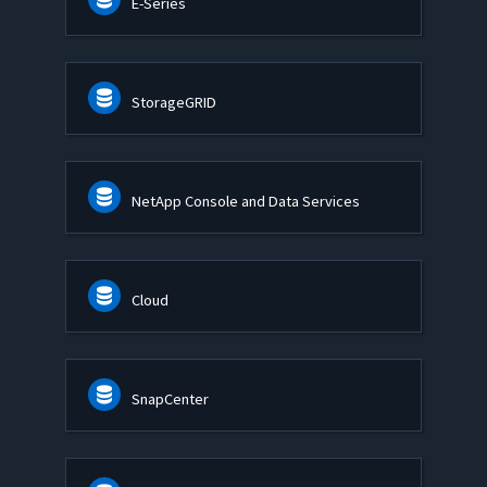
E-Series
StorageGRID
NetApp Console and Data Services
Cloud
SnapCenter