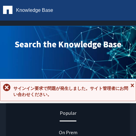
Knowledge Base
Search the Knowledge Base
サインイン要求で問題が発生しました。サイト管理者にお問
メ
い合わせください。
ッ
セ
ー
ジ
Popular
を
閉
じ
る
On Prem