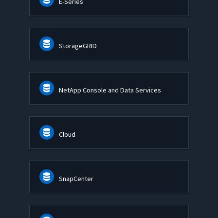
E-Series
StorageGRID
NetApp Console and Data Services
Cloud
SnapCenter