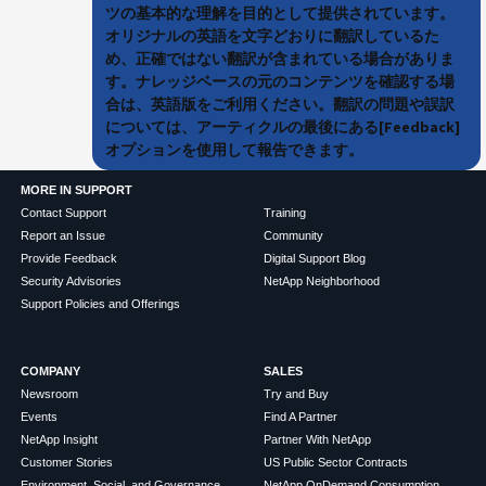
ツの基本的な理解を目的として提供されています。
オリジナルの英語を文字どおりに翻訳しているた
め、正確ではない翻訳が含まれている場合がありま
す。ナレッジベースの元のコンテンツを確認する場
合は、英語版をご利用ください。翻訳の問題や誤訳
については、アーティクルの最後にある[Feedback]
オプションを使用して報告できます。
MORE IN SUPPORT
Contact Support
Training
Report an Issue
Community
Provide Feedback
Digital Support Blog
Security Advisories
NetApp Neighborhood
Support Policies and Offerings
COMPANY
SALES
Newsroom
Try and Buy
Events
Find A Partner
NetApp Insight
Partner With NetApp
Customer Stories
US Public Sector Contracts
Environment, Social, and Governance
NetApp OnDemand Consumption