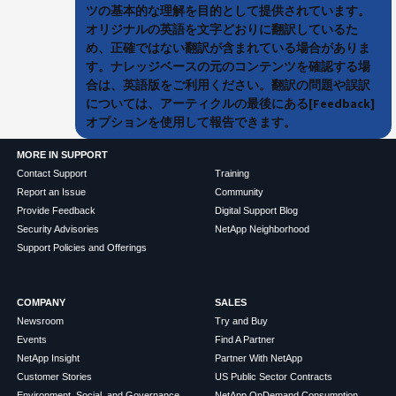
ツの基本的な理解を目的として提供されています。
オリジナルの英語を文字どおりに翻訳しているた
め、正確ではない翻訳が含まれている場合がありま
す。ナレッジベースの元のコンテンツを確認する場
合は、英語版をご利用ください。翻訳の問題や誤訳
については、アーティクルの最後にある[Feedback]
オプションを使用して報告できます。
MORE IN SUPPORT
Contact Support
Training
Report an Issue
Community
Provide Feedback
Digital Support Blog
Security Advisories
NetApp Neighborhood
Support Policies and Offerings
COMPANY
SALES
Newsroom
Try and Buy
Events
Find A Partner
NetApp Insight
Partner With NetApp
Customer Stories
US Public Sector Contracts
Environment, Social, and Governance
NetApp OnDemand Consumption