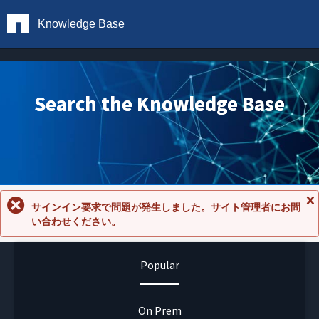
Knowledge Base
Search the Knowledge Base
サインイン要求で問題が発生しました。サイト管理者にお問
メ
い合わせください。
ッ
セ
ー
ジ
Popular
を
閉
じ
る
On Prem