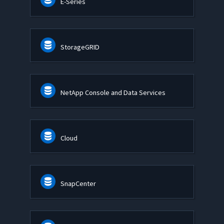
E-Series
StorageGRID
NetApp Console and Data Services
Cloud
SnapCenter