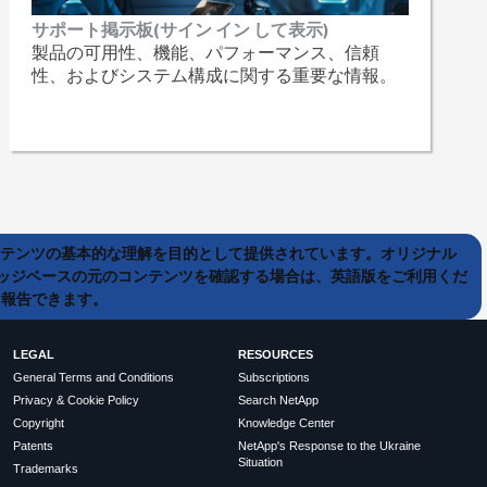
サポート掲示板(サイン イン して表示)
製品の可用性、機能、パフォーマンス、信頼
性、およびシステム構成に関する重要な情報。
ンテンツの基本的な理解を目的として提供されています。オリジナル
ッジベースの元のコンテンツを確認する場合は、英語版をご利用くだ
て報告できます。
LEGAL
RESOURCES
General Terms and Conditions
Subscriptions
Privacy & Cookie Policy
Search NetApp
Copyright
Knowledge Center
Patents
NetApp's Response to the Ukraine
Situation
Trademarks