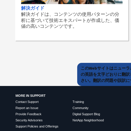
解決ガイド
解決ガイドは、コンテンツの使用パターンの分
析に基づいて技術エキスパートが作成した、価
値の高いコンテンツです。
このWebサイトはニュー
の英語を文字どおりに翻訳
さい。翻訳の問題や誤訳につ
MORE IN SUPPORT
Contact Support
Training
Report an Issue
Community
Provide Feedback
Digital Support Blog
Security Advisories
NetApp Neighborhood
Support Policies and Offerings