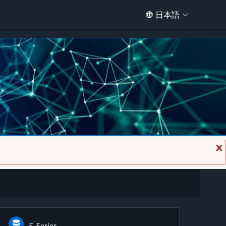
日本語
メ
ッ
セ
ー
ジ
を
閉
じ
る
E-Series