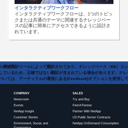
インタラクティブワークフロー
インタラクティブワークフローは、1つのトピッ
クまたは共通のテーマに関連するナレッジベー
スの記事に簡単にアクセスできるように設計さ
れています。
ラル機械翻訳ツールによって翻訳されており、ナレッジベース（KB）コ
しているため、正確ではない翻訳が含まれている場合があります。ナレ
いては、アーティクルの最後にある[Feedback]オプションを使用し
COMPANY
SALES
Newsroom
Try and Buy
Events
Find A Partner
NetApp Insight
Partner With NetApp
Customer Stories
US Public Sector Contracts
Environment, Social, and
NetApp OnDemand Consumption
Governance