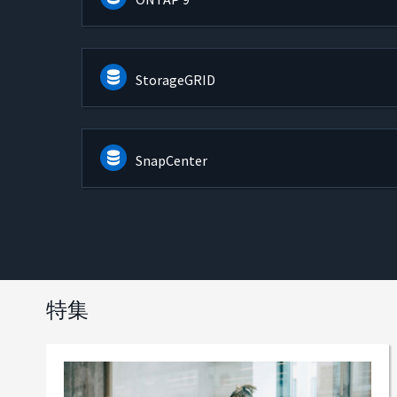
StorageGRID
SnapCenter
特集