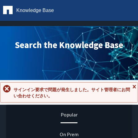
Knowledge Base
Search the Knowledge Base
サインイン要求で問題が発生しました。サイト管理者にお問
メ
い合わせください。
ッ
セ
ー
ジ
Popular
を
閉
じ
る
On Prem