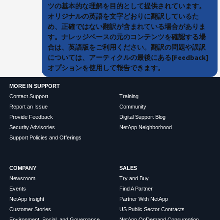
ツの基本的な理解を目的として提供されています。
オリジナルの英語を文字どおりに翻訳しているた
め、正確ではない翻訳が含まれている場合がありま
す。ナレッジベースの元のコンテンツを確認する場
合は、英語版をご利用ください。翻訳の問題や誤訳
については、アーティクルの最後にある[Feedback]
オプションを使用して報告できます。
MORE IN SUPPORT
Contact Support
Training
Report an Issue
Community
Provide Feedback
Digital Support Blog
Security Advisories
NetApp Neighborhood
Support Policies and Offerings
COMPANY
SALES
Newsroom
Try and Buy
Events
Find A Partner
NetApp Insight
Partner With NetApp
Customer Stories
US Public Sector Contracts
Environment, Social, and Governance
NetApp OnDemand Consumption