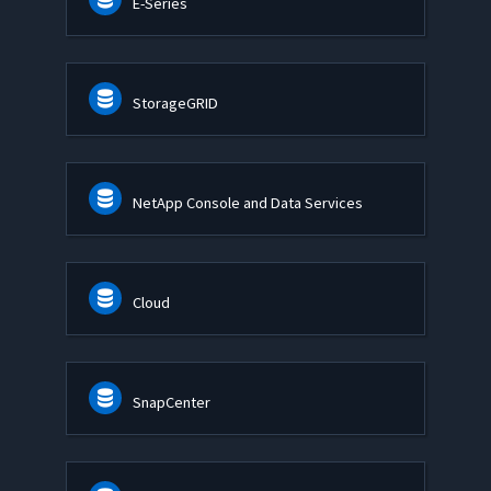
E-Series
StorageGRID
NetApp Console and Data Services
Cloud
SnapCenter