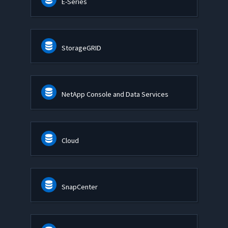
E-Series
StorageGRID
NetApp Console and Data Services
Cloud
SnapCenter