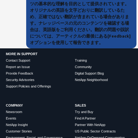
ツの基本的な理解を目的として提供されています。
オリジナルの英語を文字どおりに翻訳しているた
め、正確ではない翻訳が含まれている場合がありま
す。ナレッジベースの元のコンテンツを確認する場
合は、英語版をご利用ください。翻訳の問題や誤訳
については、アーティクルの最後にある[Feedback]
オプションを使用して報告できます。
MORE IN SUPPORT
Contact Support
Training
Report an Issue
Community
Provide Feedback
Digital Support Blog
Security Advisories
NetApp Neighborhood
Support Policies and Offerings
COMPANY
SALES
Newsroom
Try and Buy
Events
Find A Partner
NetApp Insight
Partner With NetApp
Customer Stories
US Public Sector Contracts
Environment, Social, and Governance
NetApp OnDemand Consumption