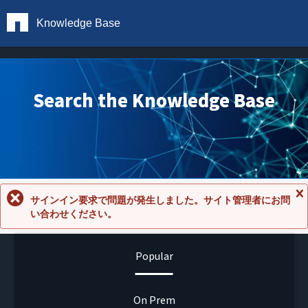
Knowledge Base
Search the Knowledge Base
サインイン要求で問題が発生しました。サイト管理者にお問
メ
い合わせください。
ッ
セ
ー
ジ
Popular
を
閉
じ
る
On Prem