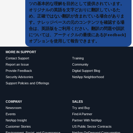
ツの基本的な理解を目的として提供されています。
オリジナルの英語を文字どおりに翻訳しているた
め、正確ではない翻訳が含まれている場合がありま
す。ナレッジベースの元のコンテンツを確認する場
合は、英語版をご利用ください。翻訳の問題や誤訳
については、アーティクルの最後にある[Feedback]
オプションを使用して報告できます。
MORE IN SUPPORT
Contact Support
Training
Report an Issue
Community
Provide Feedback
Digital Support Blog
Security Advisories
NetApp Neighborhood
Support Policies and Offerings
COMPANY
SALES
Newsroom
Try and Buy
Events
Find A Partner
NetApp Insight
Partner With NetApp
Customer Stories
US Public Sector Contracts
Environment, Social, and Governance
NetApp OnDemand Consumption