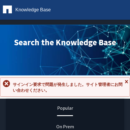
Knowledge Base
Search the Knowledge Base
サインイン要求で問題が発生しました。サイト管理者にお問
メ
い合わせください。
ッ
セ
ー
ジ
Popular
を
閉
じ
る
On Prem