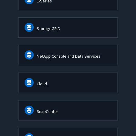
E-Series
StorageGRID
NetApp Console and Data Services
Cloud
SnapCenter