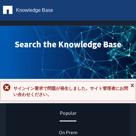
Knowledge Base
Search the Knowledge Base
サインイン要求で問題が発生しました。サイト管理者にお問
メ
い合わせください。
ッ
セ
ー
ジ
Popular
を
閉
じ
る
On Prem