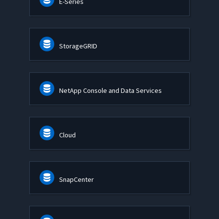
E-Series
StorageGRID
NetApp Console and Data Services
Cloud
SnapCenter