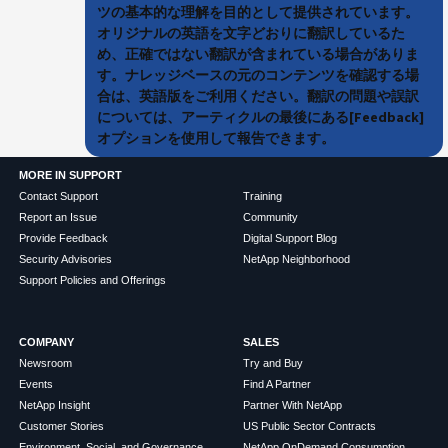
ツの基本的な理解を目的として提供されています。
オリジナルの英語を文字どおりに翻訳しているた
め、正確ではない翻訳が含まれている場合がありま
す。ナレッジベースの元のコンテンツを確認する場
合は、英語版をご利用ください。翻訳の問題や誤訳
については、アーティクルの最後にある[Feedback]
オプションを使用して報告できます。
MORE IN SUPPORT
Contact Support
Training
Report an Issue
Community
Provide Feedback
Digital Support Blog
Security Advisories
NetApp Neighborhood
Support Policies and Offerings
COMPANY
SALES
Newsroom
Try and Buy
Events
Find A Partner
NetApp Insight
Partner With NetApp
Customer Stories
US Public Sector Contracts
Environment, Social, and Governance
NetApp OnDemand Consumption