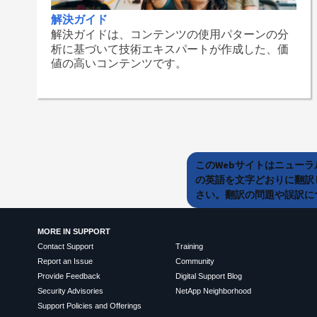
解決ガイド
解決ガイドは、コンテンツの使用パターンの分
析に基づいて技術エキスパートが作成した、価
値の高いコンテンツです。
このWebサイトはニュー
の英語を文字どおりに翻訳
さい。翻訳の問題や誤訳につ
MORE IN SUPPORT
Contact Support
Training
Report an Issue
Community
Provide Feedback
Digital Support Blog
Security Advisories
NetApp Neighborhood
Support Policies and Offerings