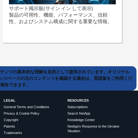
サポート掲示板(サイン イン して表示)
製品の可用性、機能、パフォーマンス、信頼
性、およびシステム構成に関する重要な情報。
ンテンツの基本的な理解を目的として提供されています。オリジナル
ッジベースの元のコンテンツを確認する場合は、英語版をご利用くだ
て報告できます。
LEGAL
RESOURCES
General Terms and Conditions
Subscriptions
Privacy & Cookie Policy
Search NetApp
Copyright
Knowledge Center
Patents
NetApp's Response to the Ukraine
Situation
Trademarks