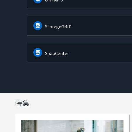
StorageGRID
SnapCenter
特集