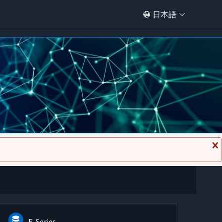
日本語
メ
ッ
セ
ー
ジ
を
閉
じ
る
E-Series