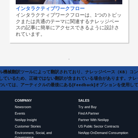
インタラクティブワークフロー
インタラクティブワークフローは、1つのトピッ
クまたは共通のテーマに関連するナレッジベー
スの記事に簡単にアクセスできるように設計さ
れています。
ラル機械翻訳ツールによって翻訳されており、ナレッジベース（KB）コ
しているため、正確ではない翻訳が含まれている場合があります。ナレ
いては、アーティクルの最後にある[Feedback]オプションを使用し
COMPANY
SALES
Newsroom
Try and Buy
Events
Find A Partner
NetApp Insight
Partner With NetApp
Customer Stories
US Public Sector Contracts
Environment, Social, and
NetApp OnDemand Consumption
Governance