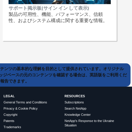
サポート掲示板(サイン イン して表示)
製品の可用性、機能、パフォーマンス、信頼
性、およびシステム構成に関する重要な情報。
ンテンツの基本的な理解を目的として提供されています。オリジナル
ッジベースの元のコンテンツを確認する場合は、英語版をご利用くだ
て報告できます。
LEGAL
RESOURCES
General Terms and Conditions
Subscriptions
Privacy & Cookie Policy
Search NetApp
Copyright
Knowledge Center
Patents
NetApp's Response to the Ukraine
Situation
Trademarks