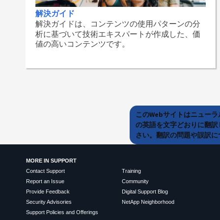
解決ガイド
解決ガイドは、コンテンツの使用パターンの分
析に基づいて技術エキスパートが作成した、価
値の高いコンテンツです。
このWebサイトはニュー
の英語を文字どおりに翻訳
さい。翻訳の問題や誤訳につ
MORE IN SUPPORT
Contact Support
Training
Report an Issue
Community
Provide Feedback
Digital Support Blog
Security Advisories
NetApp Neighborhood
Support Policies and Offerings