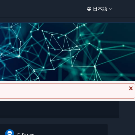
日本語
メ
ッ
セ
ー
ジ
を
閉
じ
る
E-Series