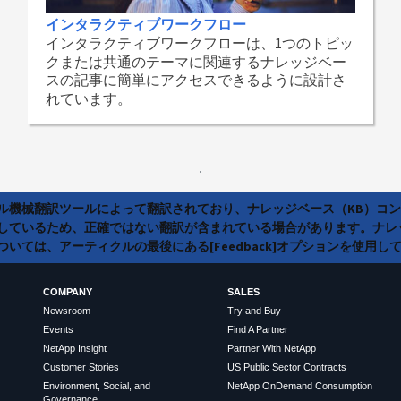
インタラクティブワークフロー
インタラクティブワークフローは、1つのトピッ
クまたは共通のテーマに関連するナレッジベー
スの記事に簡単にアクセスできるように設計さ
れています。
ラル機械翻訳ツールによって翻訳されており、ナレッジベース（KB）コ
しているため、正確ではない翻訳が含まれている場合があります。ナレ
いては、アーティクルの最後にある[Feedback]オプションを使用し
COMPANY
SALES
Newsroom
Try and Buy
Events
Find A Partner
NetApp Insight
Partner With NetApp
Customer Stories
US Public Sector Contracts
Environment, Social, and
NetApp OnDemand Consumption
Governance