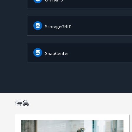
StorageGRID
SnapCenter
特集