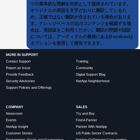
ツの基本的な理解を目的として提供されています。
オリジナルの英語を文字どおりに翻訳しているた
め、正確ではない翻訳が含まれている場合がありま
す。ナレッジベースの元のコンテンツを確認する場
合は、英語版をご利用ください。翻訳の問題や誤訳
については、アーティクルの最後にある[Feedback]
オプションを使用して報告できます。
MORE IN SUPPORT
Contact Support
Training
Report an Issue
Community
Provide Feedback
Digital Support Blog
Security Advisories
NetApp Neighborhood
Support Policies and Offerings
COMPANY
SALES
Newsroom
Try and Buy
Events
Find A Partner
NetApp Insight
Partner With NetApp
Customer Stories
US Public Sector Contracts
Environment, Social, and Governance
NetApp OnDemand Consumption