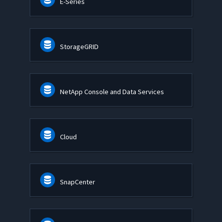
E-Series
StorageGRID
NetApp Console and Data Services
Cloud
SnapCenter