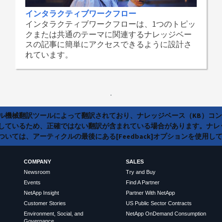
インタラクティブワークフロー
インタラクティブワークフローは、1つのトピッ
クまたは共通のテーマに関連するナレッジベー
スの記事に簡単にアクセスできるように設計さ
れています。
ラル機械翻訳ツールによって翻訳されており、ナレッジベース（KB）コ
しているため、正確ではない翻訳が含まれている場合があります。ナレ
いては、アーティクルの最後にある[Feedback]オプションを使用し
COMPANY
SALES
Newsroom
Try and Buy
Events
Find A Partner
NetApp Insight
Partner With NetApp
Customer Stories
US Public Sector Contracts
Environment, Social, and
NetApp OnDemand Consumption
Governance