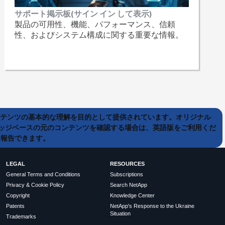
サポート掲示板(サイン イン して表示)
製品の可用性、機能、パフォーマンス、信頼
性、およびシステム構成に関する重要な情報。
ンテンツの基本的な理解を目的として提供されています。オリジナル
ッジベースの元のコンテンツを確認する場合は、英語版をご利用くだ
て報告できます。
LEGAL
RESOURCES
General Terms and Conditions
Subscriptions
Privacy & Cookie Policy
Search NetApp
Copyright
Knowledge Center
Patents
NetApp's Response to the Ukraine
Situation
Trademarks