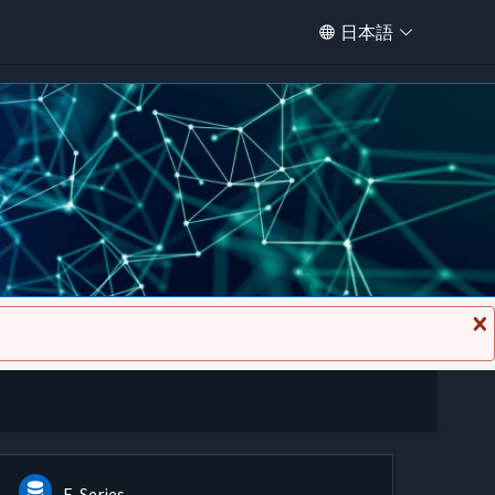
日本語
メ
ッ
セ
ー
ジ
を
閉
じ
る
E-Series