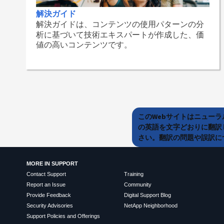
解決ガイド
解決ガイドは、コンテンツの使用パターンの分
析に基づいて技術エキスパートが作成した、価
値の高いコンテンツです。
このWebサイトはニュー
の英語を文字どおりに翻訳
さい。翻訳の問題や誤訳につ
MORE IN SUPPORT
Contact Support
Training
Report an Issue
Community
Provide Feedback
Digital Support Blog
Security Advisories
NetApp Neighborhood
Support Policies and Offerings