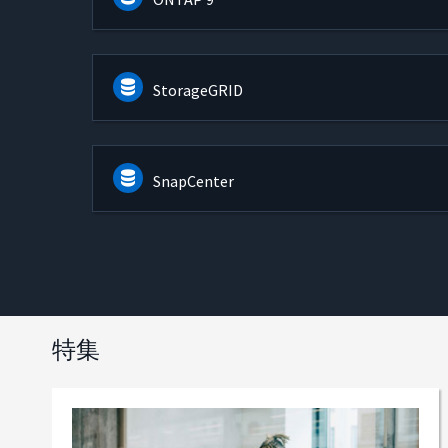
StorageGRID
SnapCenter
特集