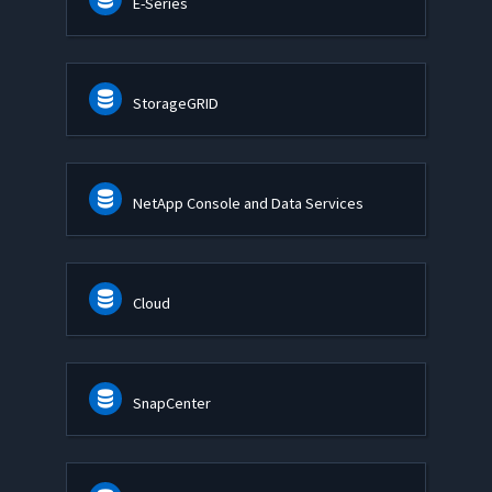
E-Series
StorageGRID
NetApp Console and Data Services
Cloud
SnapCenter