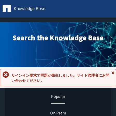
Knowledge Base
Search the Knowledge Base
サインイン要求で問題が発生しました。サイト管理者にお問
メ
い合わせください。
ッ
セ
ー
ジ
Popular
を
閉
じ
る
On Prem