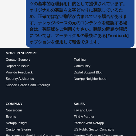
ツの基本的な理解を目的として提供されています。
オリジナルの英語を文字どおりに翻訳しているた
め、正確ではない翻訳が含まれている場合がありま
す。ナレッジベースの元のコンテンツを確認する場
合は、英語版をご利用ください。翻訳の問題や誤訳
については、アーティクルの最後にある[Feedback]
オプションを使用して報告できます。
MORE IN SUPPORT
Contact Support
Training
Report an Issue
Community
Provide Feedback
Digital Support Blog
Security Advisories
NetApp Neighborhood
Support Policies and Offerings
COMPANY
SALES
Newsroom
Try and Buy
Events
Find A Partner
NetApp Insight
Partner With NetApp
Customer Stories
US Public Sector Contracts
Environment, Social, and Governance
NetApp OnDemand Consumption