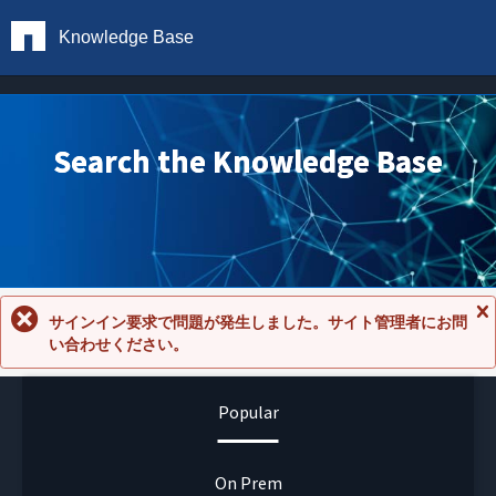
Knowledge Base
Search the Knowledge Base
サインイン要求で問題が発生しました。サイト管理者にお問
メ
い合わせください。
ッ
セ
ー
ジ
Popular
を
閉
じ
る
On Prem