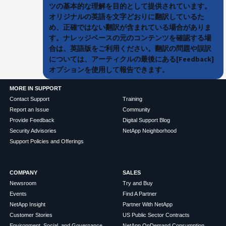
ツの基本的な理解を目的として提供されています。
オリジナルの英語を文字どおりに翻訳しているた
め、正確ではない翻訳が含まれている場合がありま
す。ナレッジベースの元のコンテンツを確認する場
合は、英語版をご利用ください。翻訳の問題や誤訳
については、アーティクルの最後にある[Feedback]
オプションを使用して報告できます。
MORE IN SUPPORT
Contact Support
Training
Report an Issue
Community
Provide Feedback
Digital Support Blog
Security Advisories
NetApp Neighborhood
Support Policies and Offerings
COMPANY
SALES
Newsroom
Try and Buy
Events
Find A Partner
NetApp Insight
Partner With NetApp
Customer Stories
US Public Sector Contracts
Environment, Social, and Governance
NetApp OnDemand Consumption