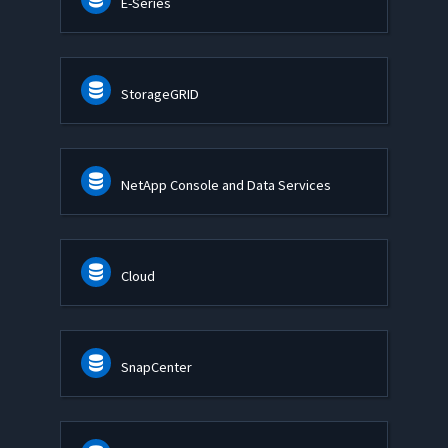
E-Series
StorageGRID
NetApp Console and Data Services
Cloud
SnapCenter