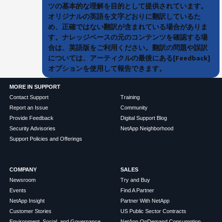
ツの基本的な理解を目的として提供されています。
オリジナルの英語を文字どおりに翻訳しているた
め、正確ではない翻訳が含まれている場合がありま
す。ナレッジベースの元のコンテンツを確認する場
合は、英語版をご利用ください。翻訳の問題や誤訳
については、アーティクルの最後にある[Feedback]
オプションを使用して報告できます。
MORE IN SUPPORT
Contact Support
Training
Report an Issue
Community
Provide Feedback
Digital Support Blog
Security Advisories
NetApp Neighborhood
Support Policies and Offerings
COMPANY
SALES
Newsroom
Try and Buy
Events
Find A Partner
NetApp Insight
Partner With NetApp
Customer Stories
US Public Sector Contracts
Environment, Social, and Governance
NetApp OnDemand Consumption