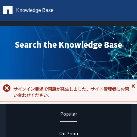
Knowledge Base
Search the Knowledge Base
サインイン要求で問題が発生しました。サイト管理者にお問
メ
い合わせください。
ッ
セ
ー
ジ
Popular
を
閉
じ
る
On Prem