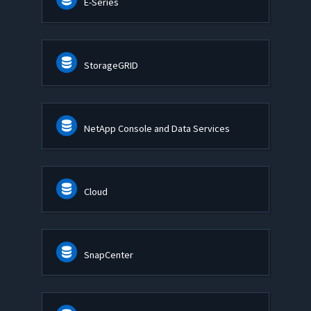
E-Series
StorageGRID
NetApp Console and Data Services
Cloud
SnapCenter