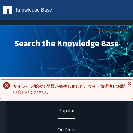
Knowledge Base
Search the Knowledge Base
サインイン要求で問題が発生しました。サイト管理者にお問
メ
い合わせください。
ッ
セ
ー
ジ
Popular
を
閉
じ
る
On Prem