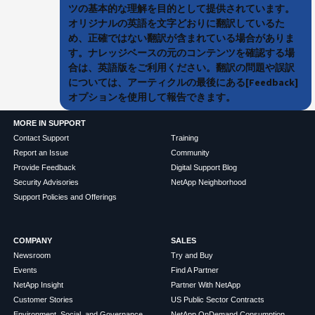
ツの基本的な理解を目的として提供されています。
オリジナルの英語を文字どおりに翻訳しているた
め、正確ではない翻訳が含まれている場合がありま
す。ナレッジベースの元のコンテンツを確認する場
合は、英語版をご利用ください。翻訳の問題や誤訳
については、アーティクルの最後にある[Feedback]
オプションを使用して報告できます。
MORE IN SUPPORT
Contact Support
Training
Report an Issue
Community
Provide Feedback
Digital Support Blog
Security Advisories
NetApp Neighborhood
Support Policies and Offerings
COMPANY
SALES
Newsroom
Try and Buy
Events
Find A Partner
NetApp Insight
Partner With NetApp
Customer Stories
US Public Sector Contracts
Environment, Social, and Governance
NetApp OnDemand Consumption