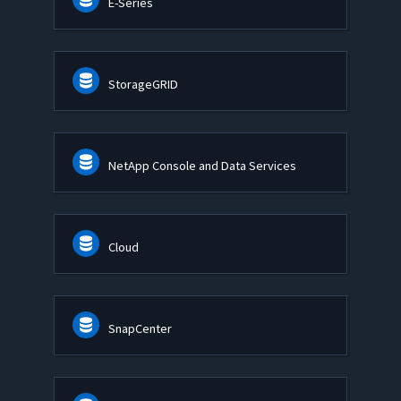
E-Series
StorageGRID
NetApp Console and Data Services
Cloud
SnapCenter