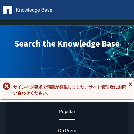
Knowledge Base
Search the Knowledge Base
サインイン要求で問題が発生しました。サイト管理者にお問
メ
い合わせください。
ッ
セ
ー
ジ
Popular
を
閉
じ
る
On Prem