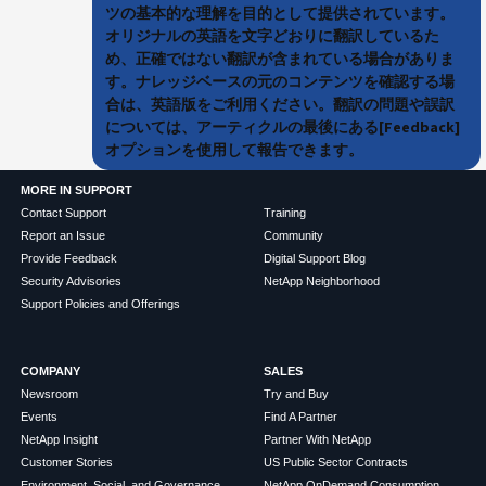
ツの基本的な理解を目的として提供されています。
オリジナルの英語を文字どおりに翻訳しているた
め、正確ではない翻訳が含まれている場合がありま
す。ナレッジベースの元のコンテンツを確認する場
合は、英語版をご利用ください。翻訳の問題や誤訳
については、アーティクルの最後にある[Feedback]
オプションを使用して報告できます。
MORE IN SUPPORT
Contact Support
Training
Report an Issue
Community
Provide Feedback
Digital Support Blog
Security Advisories
NetApp Neighborhood
Support Policies and Offerings
COMPANY
SALES
Newsroom
Try and Buy
Events
Find A Partner
NetApp Insight
Partner With NetApp
Customer Stories
US Public Sector Contracts
Environment, Social, and Governance
NetApp OnDemand Consumption