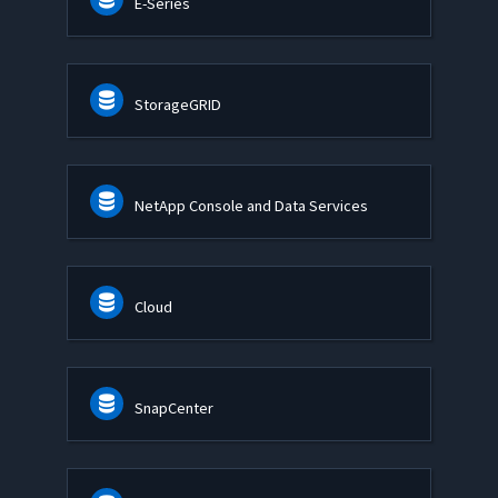
E-Series
StorageGRID
NetApp Console and Data Services
Cloud
SnapCenter