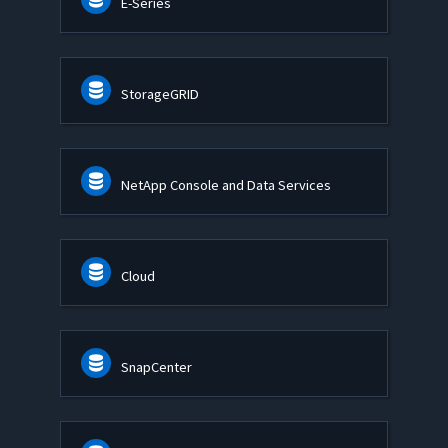
E-Series
StorageGRID
NetApp Console and Data Services
Cloud
SnapCenter