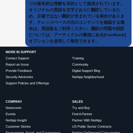
ツの基本的な理解を目的として提供されています。
オリジナルの英語を文字どおりに翻訳しているた
め、正確ではない翻訳が含まれている場合がありま
す。ナレッジベースの元のコンテンツを確認する場
合は、英語版をご利用ください。翻訳の問題や誤訳
については、アーティクルの最後にある[Feedback]
オプションを使用して報告できます。
MORE IN SUPPORT
Contact Support
Training
Report an Issue
Community
Provide Feedback
Digital Support Blog
Security Advisories
NetApp Neighborhood
Support Policies and Offerings
COMPANY
SALES
Newsroom
Try and Buy
Events
Find A Partner
NetApp Insight
Partner With NetApp
Customer Stories
US Public Sector Contracts
Environment, Social, and Governance
NetApp OnDemand Consumption