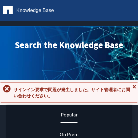
Knowledge Base
Search the Knowledge Base
サインイン要求で問題が発生しました。サイト管理者にお問
メ
い合わせください。
ッ
セ
ー
ジ
Popular
を
閉
じ
る
On Prem