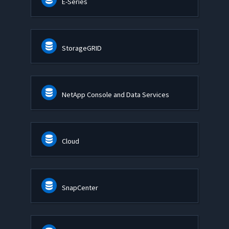
E-Series
StorageGRID
NetApp Console and Data Services
Cloud
SnapCenter