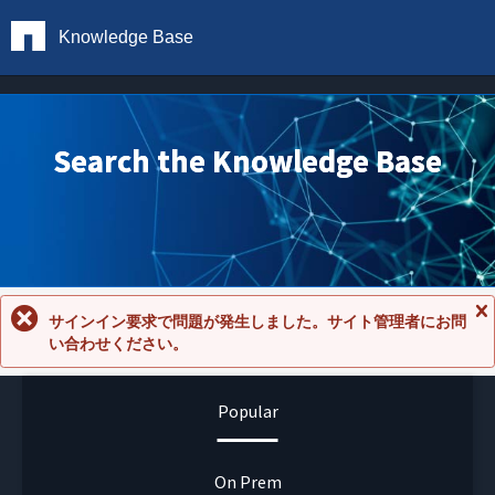
Knowledge Base
Search the Knowledge Base
サインイン要求で問題が発生しました。サイト管理者にお問
メ
い合わせください。
ッ
セ
ー
ジ
Popular
を
閉
じ
る
On Prem