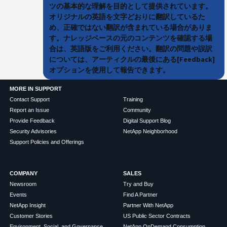
ツの基本的な理解を目的として提供されています。
オリジナルの英語を文字どおりに翻訳しているた
め、正確ではない翻訳が含まれている場合がありま
す。ナレッジベースの元のコンテンツを確認する場
合は、英語版をご利用ください。翻訳の問題や誤訳
については、アーティクルの最後にある[Feedback]
オプションを使用して報告できます。
MORE IN SUPPORT
Contact Support
Training
Report an Issue
Community
Provide Feedback
Digital Support Blog
Security Advisories
NetApp Neighborhood
Support Policies and Offerings
COMPANY
SALES
Newsroom
Try and Buy
Events
Find A Partner
NetApp Insight
Partner With NetApp
Customer Stories
US Public Sector Contracts
Environment, Social, and Governance
NetApp OnDemand Consumption