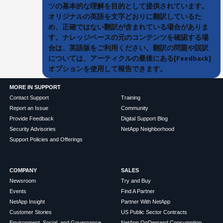
ツの基本的な理解を目的として提供されています。
オリジナルの英語を文字どおりに翻訳しているた
め、正確ではない翻訳が含まれている場合がありま
す。ナレッジベースの元のコンテンツを確認する場
合は、英語版をご利用ください。翻訳の問題や誤訳
については、アーティクルの最後にある[Feedback]
オプションを使用して報告できます。
MORE IN SUPPORT
Contact Support
Training
Report an Issue
Community
Provide Feedback
Digital Support Blog
Security Advisories
NetApp Neighborhood
Support Policies and Offerings
COMPANY
SALES
Newsroom
Try and Buy
Events
Find A Partner
NetApp Insight
Partner With NetApp
Customer Stories
US Public Sector Contracts
Environment, Social, and Governance
NetApp OnDemand Consumption