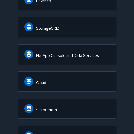
E-Series
StorageGRID
NetApp Console and Data Services
Cloud
SnapCenter