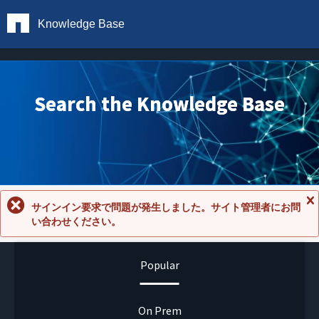
Knowledge Base
Search the Knowledge Base
サインイン要求で問題が発生しました。サイト管理者にお問
メ
い合わせください。
ッ
セ
ー
ジ
Popular
を
閉
じ
る
On Prem