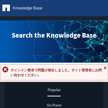
Knowledge Base
Search the Knowledge Base
サインイン要求で問題が発生しました。サイト管理者にお問
メ
い合わせください。
ッ
セ
ー
ジ
Popular
を
閉
じ
る
On Prem