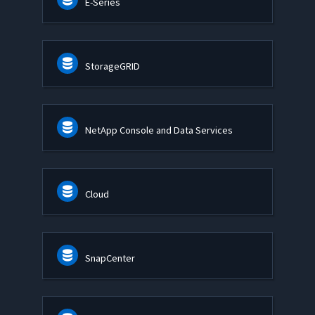
E-Series
StorageGRID
NetApp Console and Data Services
Cloud
SnapCenter