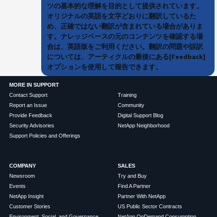
ツの基本的な理解を目的として提供されています。
オリジナルの英語を文字どおりに翻訳しているた
め、正確ではない翻訳が含まれている場合がありま
す。ナレッジベースの元のコンテンツを確認する場
合は、英語版をご利用ください。翻訳の問題や誤訳
については、アーティクルの最後にある[Feedback]
オプションを使用して報告できます。
MORE IN SUPPORT
Contact Support
Training
Report an Issue
Community
Provide Feedback
Digital Support Blog
Security Advisories
NetApp Neighborhood
Support Policies and Offerings
COMPANY
SALES
Newsroom
Try and Buy
Events
Find A Partner
NetApp Insight
Partner With NetApp
Customer Stories
US Public Sector Contracts
Environment, Social, and Governance
NetApp OnDemand Consumption