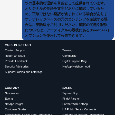
ツの基本的な理解を目的として提供されています。
オリジナルの英語を文字どおりに翻訳しているた
め、正確ではない翻訳が含まれている場合がありま
す。ナレッジベースの元のコンテンツを確認する場
合は、英語版をご利用ください。翻訳の問題や誤訳
については、アーティクルの最後にある[Feedback]
オプションを使用して報告できます。
MORE IN SUPPORT
Contact Support
Training
Report an Issue
Community
Provide Feedback
Digital Support Blog
Security Advisories
NetApp Neighborhood
Support Policies and Offerings
COMPANY
SALES
Newsroom
Try and Buy
Events
Find A Partner
NetApp Insight
Partner With NetApp
Customer Stories
US Public Sector Contracts
Environment, Social, and Governance
NetApp OnDemand Consumption