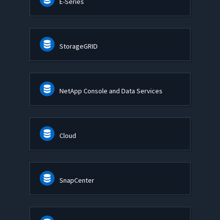
E-Series
StorageGRID
NetApp Console and Data Services
Cloud
SnapCenter