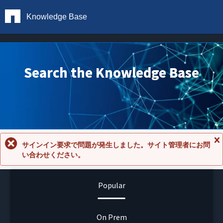
Knowledge Base
Search the Knowledge Base
サインイン要求で問題が発生しました。サイト管理者にお問
メ
い合わせください。
ッ
セ
ー
ジ
Popular
を
閉
じ
る
On Prem