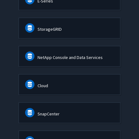
E-Series
StorageGRID
NetApp Console and Data Services
Cloud
SnapCenter