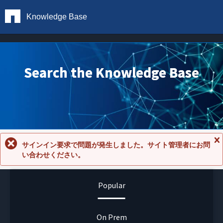
Knowledge Base
Search the Knowledge Base
サインイン要求で問題が発生しました。サイト管理者にお問
メ
い合わせください。
ッ
セ
ー
ジ
Popular
を
閉
じ
る
On Prem