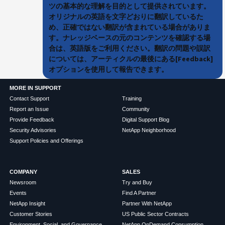
ツの基本的な理解を目的として提供されています。
オリジナルの英語を文字どおりに翻訳しているた
め、正確ではない翻訳が含まれている場合がありま
す。ナレッジベースの元のコンテンツを確認する場
合は、英語版をご利用ください。翻訳の問題や誤訳
については、アーティクルの最後にある[Feedback]
オプションを使用して報告できます。
MORE IN SUPPORT
Contact Support
Training
Report an Issue
Community
Provide Feedback
Digital Support Blog
Security Advisories
NetApp Neighborhood
Support Policies and Offerings
COMPANY
SALES
Newsroom
Try and Buy
Events
Find A Partner
NetApp Insight
Partner With NetApp
Customer Stories
US Public Sector Contracts
Environment, Social, and Governance
NetApp OnDemand Consumption