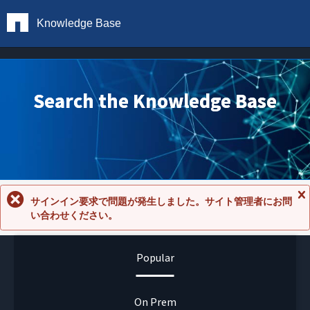
Knowledge Base
Search the Knowledge Base
サインイン要求で問題が発生しました。サイト管理者にお問
メ
い合わせください。
ッ
セ
ー
ジ
Popular
を
閉
じ
る
On Prem