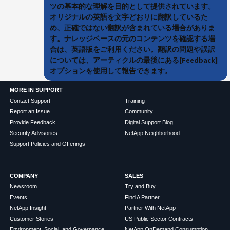
ツの基本的な理解を目的として提供されています。
オリジナルの英語を文字どおりに翻訳しているた
め、正確ではない翻訳が含まれている場合がありま
す。ナレッジベースの元のコンテンツを確認する場
合は、英語版をご利用ください。翻訳の問題や誤訳
については、アーティクルの最後にある[Feedback]
オプションを使用して報告できます。
MORE IN SUPPORT
Contact Support
Training
Report an Issue
Community
Provide Feedback
Digital Support Blog
Security Advisories
NetApp Neighborhood
Support Policies and Offerings
COMPANY
SALES
Newsroom
Try and Buy
Events
Find A Partner
NetApp Insight
Partner With NetApp
Customer Stories
US Public Sector Contracts
Environment, Social, and Governance
NetApp OnDemand Consumption