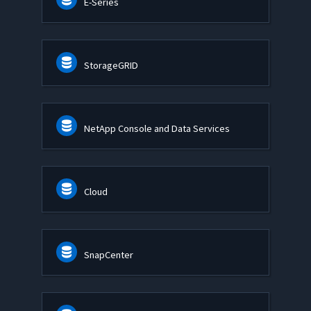
E-Series
StorageGRID
NetApp Console and Data Services
Cloud
SnapCenter