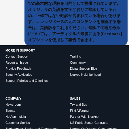
ツの基本的な理解を目的として提供されています。
オリジナルの英語を文字どおりに翻訳しているた
め、正確ではない翻訳が含まれている場合がありま
す。ナレッジベースの元のコンテンツを確認する場
合は、英語版をご利用ください。翻訳の問題や誤訳
については、アーティクルの最後にある[Feedback]
オプションを使用して報告できます。
MORE IN SUPPORT
Contact Support
Training
Report an Issue
Community
Provide Feedback
Digital Support Blog
Security Advisories
NetApp Neighborhood
Support Policies and Offerings
COMPANY
SALES
Newsroom
Try and Buy
Events
Find A Partner
NetApp Insight
Partner With NetApp
Customer Stories
US Public Sector Contracts
Environment, Social, and Governance
NetApp OnDemand Consumption