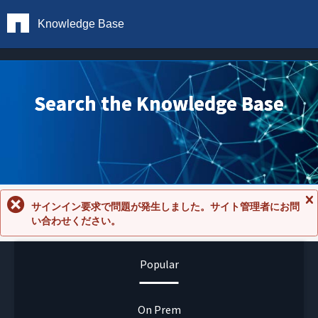
Knowledge Base
Search the Knowledge Base
サインイン要求で問題が発生しました。サイト管理者にお問
メ
い合わせください。
ッ
セ
ー
ジ
Popular
を
閉
じ
る
On Prem