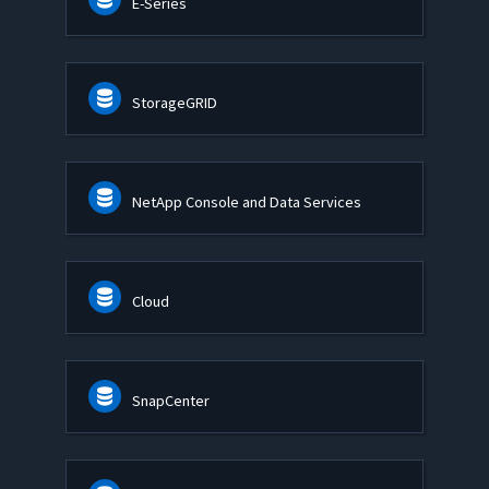
E-Series
StorageGRID
NetApp Console and Data Services
Cloud
SnapCenter