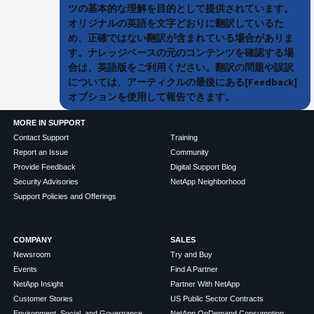
ツの基本的な理解を目的として提供されています。
オリジナルの英語を文字どおりに翻訳しているた
め、正確ではない翻訳が含まれている場合がありま
す。ナレッジベースの元のコンテンツを確認する場
合は、英語版をご利用ください。翻訳の問題や誤訳
については、アーティクルの最後にある[Feedback]
オプションを使用して報告できます。
MORE IN SUPPORT
Contact Support
Training
Report an Issue
Community
Provide Feedback
Digital Support Blog
Security Advisories
NetApp Neighborhood
Support Policies and Offerings
COMPANY
SALES
Newsroom
Try and Buy
Events
Find A Partner
NetApp Insight
Partner With NetApp
Customer Stories
US Public Sector Contracts
Environment, Social, and Governance
NetApp OnDemand Consumption