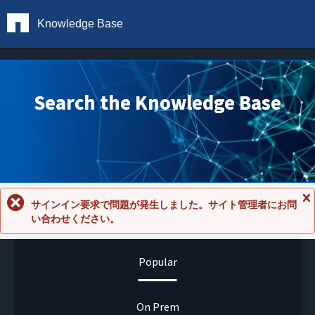
Knowledge Base
Search the Knowledge Base
サインイン要求で問題が発生しました。サイト管理者にお問
メ
い合わせください。
ッ
セ
ー
ジ
Popular
を
閉
じ
る
On Prem