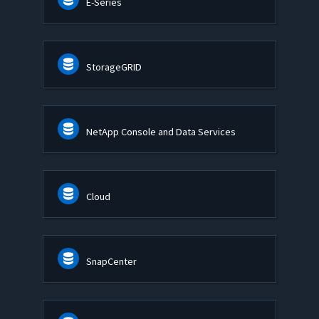
E-Series
StorageGRID
NetApp Console and Data Services
Cloud
SnapCenter